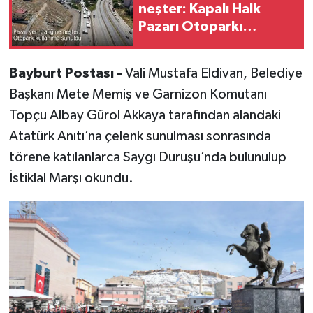
neşter: Kapalı Halk
Pazarı Otoparkı
kullanıma sunuldu
Bayburt Postası -
Vali Mustafa Eldivan, Belediye
Başkanı Mete Memiş ve Garnizon Komutanı
Topçu Albay Gürol Akkaya tarafından alandaki
Atatürk Anıtı’na çelenk sunulması sonrasında
törene katılanlarca Saygı Duruşu’nda bulunulup
İstiklal Marşı okundu.