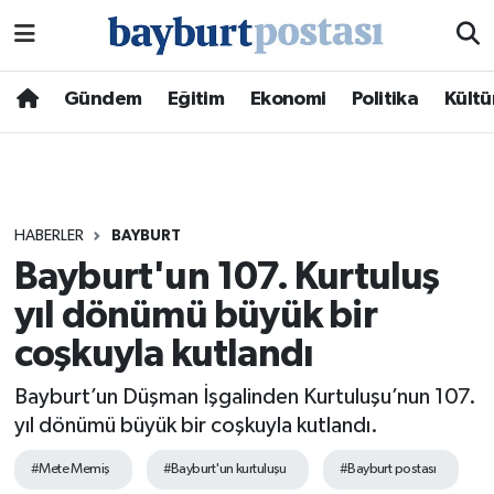
Nöbetçi Eczaneler
Gündem
Eğitim
Ekonomi
Politika
Kültü
Hava Durumu
Namaz Vakitleri
HABERLER
BAYBURT
Trafik Durumu
Bayburt'un 107. Kurtuluş
yıl dönümü büyük bir
Süper Lig Puan Durumu ve Fikstür
coşkuyla kutlandı
Tüm Manşetler
Bayburt’un Düşman İşgalinden Kurtuluşu’nun 107.
Son Dakika Haberleri
yıl dönümü büyük bir coşkuyla kutlandı.
#Mete Memiş
#Bayburt'un kurtuluşu
#Bayburt postası
Haber Arşivi