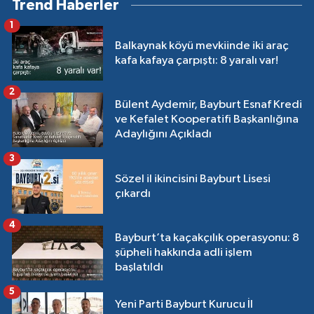
Trend Haberler
1
Balkaynak köyü mevkiinde iki araç
kafa kafaya çarpıştı: 8 yaralı var!
2
Bülent Aydemir, Bayburt Esnaf Kredi
ve Kefalet Kooperatifi Başkanlığına
Adaylığını Açıkladı
3
Sözel il ikincisini Bayburt Lisesi
çıkardı
4
Bayburt’ta kaçakçılık operasyonu: 8
şüpheli hakkında adli işlem
başlatıldı
5
Yeni Parti Bayburt Kurucu İl