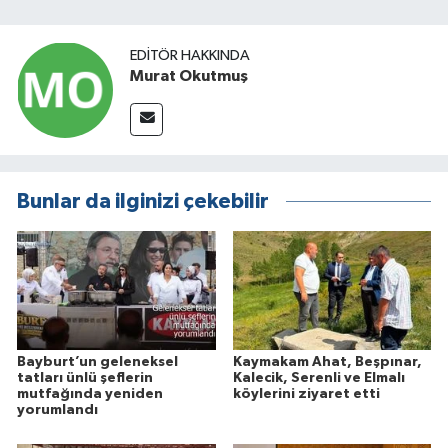
EDITÖR HAKKINDA
Murat Okutmuş
Bunlar da ilginizi çekebilir
Bayburt’un geleneksel
Kaymakam Ahat, Beşpınar,
tatları ünlü şeflerin
Kalecik, Serenli ve Elmalı
mutfağında yeniden
köylerini ziyaret etti
yorumlandı