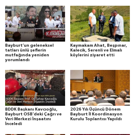
Bayburt’un geleneksel
Kaymakam Ahat, Beşpınar,
tatları ünlü şeflerin
Kalecik, Serenli ve Elmalı
mutfağında yeniden
köylerini ziyaret etti
yorumlandı
BDDK Başkanı Kavcıoğlu,
2026 Yılı Üçüncü Dönem
Bayburt OSB’deki Çağrı ve
Bayburt İl Koordinasyon
Veri Merkezi İnşaatını
Kurulu Toplantısı Yapıldı
İnceledi