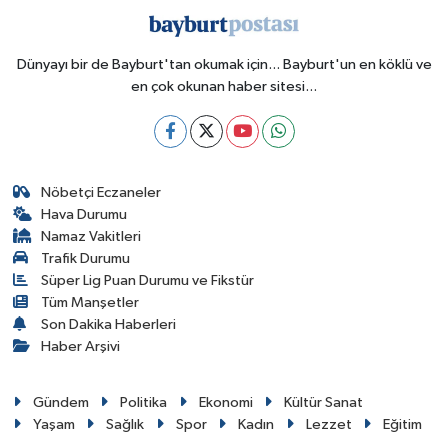
Dünyayı bir de Bayburt'tan okumak için... Bayburt'un en köklü ve
en çok okunan haber sitesi...
Nöbetçi Eczaneler
Hava Durumu
Namaz Vakitleri
Trafik Durumu
Süper Lig Puan Durumu ve Fikstür
Tüm Manşetler
Son Dakika Haberleri
Haber Arşivi
Gündem
Politika
Ekonomi
Kültür Sanat
Yaşam
Sağlık
Spor
Kadın
Lezzet
Eğitim