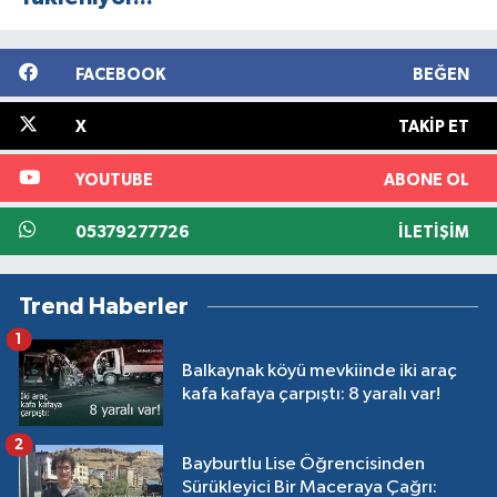
FACEBOOK
BEĞEN
X
TAKIP ET
YOUTUBE
ABONE OL
05379277726
İLETIŞIM
Trend Haberler
1
Balkaynak köyü mevkiinde iki araç
kafa kafaya çarpıştı: 8 yaralı var!
2
Bayburtlu Lise Öğrencisinden
Sürükleyici Bir Maceraya Çağrı: