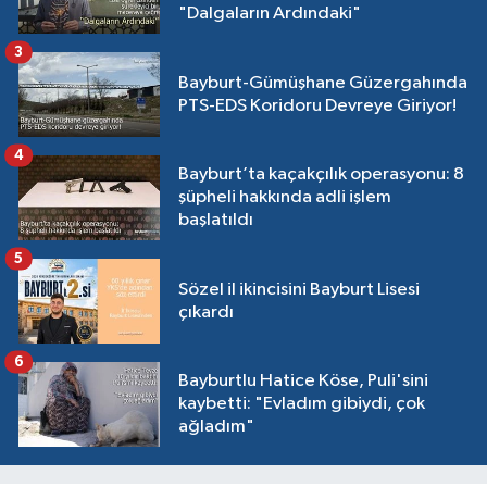
"Dalgaların Ardındaki"
3
Bayburt-Gümüşhane Güzergahında
PTS-EDS Koridoru Devreye Giriyor!
4
Bayburt’ta kaçakçılık operasyonu: 8
şüpheli hakkında adli işlem
başlatıldı
5
Sözel il ikincisini Bayburt Lisesi
çıkardı
6
Bayburtlu Hatice Köse, Puli'sini
kaybetti: "Evladım gibiydi, çok
ağladım"