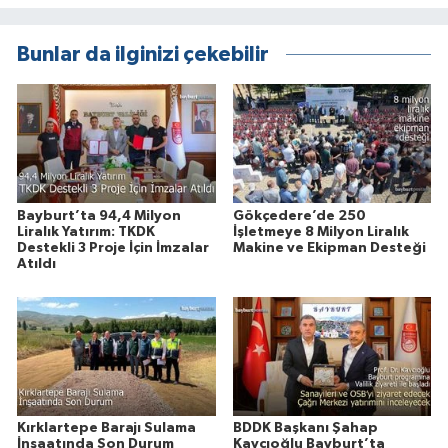
Bunlar da ilginizi çekebilir
Bayburt’ta 94,4 Milyon
Gökçedere’de 250
Liralık Yatırım: TKDK
İşletmeye 8 Milyon Liralık
Destekli 3 Proje İçin İmzalar
Makine ve Ekipman Desteği
Atıldı
Kırklartepe Barajı Sulama
BDDK Başkanı Şahap
İnşaatında Son Durum
Kavcıoğlu Bayburt’ta