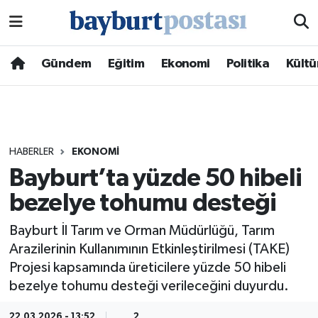
Nöbetçi Eczaneler
Gündem
Eğitim
Ekonomi
Politika
Kültü
Hava Durumu
Namaz Vakitleri
HABERLER
EKONOMI
Trafik Durumu
Bayburt’ta yüzde 50 hibeli
bezelye tohumu desteği
Süper Lig Puan Durumu ve Fikstür
Bayburt İl Tarım ve Orman Müdürlüğü, Tarım
Tüm Manşetler
Arazilerinin Kullanımının Etkinleştirilmesi (TAKE)
Projesi kapsamında üreticilere yüzde 50 hibeli
Son Dakika Haberleri
bezelye tohumu desteği verileceğini duyurdu.
Haber Arşivi
22.03.2026 - 13:52
2