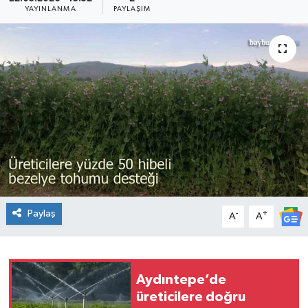
YAYINLANMA
PAYLAŞIM
Paylaş
-
+
A
A
Aydıntepe’de
üreticilere doğru