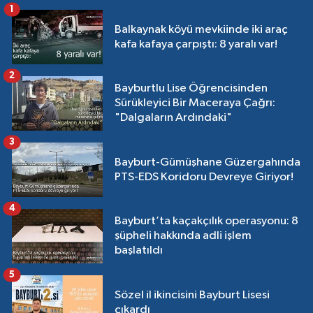
1
Balkaynak köyü mevkiinde iki araç
kafa kafaya çarpıştı: 8 yaralı var!
2
Bayburtlu Lise Öğrencisinden
Sürükleyici Bir Maceraya Çağrı:
"Dalgaların Ardındaki"
3
Bayburt-Gümüşhane Güzergahında
PTS-EDS Koridoru Devreye Giriyor!
4
Bayburt’ta kaçakçılık operasyonu: 8
şüpheli hakkında adli işlem
başlatıldı
5
Sözel il ikincisini Bayburt Lisesi
çıkardı