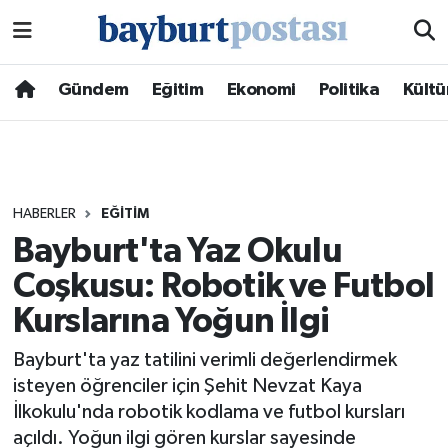
Nöbetçi Eczaneler
Gündem
Eğitim
Ekonomi
Politika
Kültü
Hava Durumu
Namaz Vakitleri
HABERLER
EĞITIM
Trafik Durumu
Bayburt'ta Yaz Okulu
Coşkusu: Robotik ve Futbol
Süper Lig Puan Durumu ve Fikstür
Kurslarına Yoğun İlgi
Tüm Manşetler
Bayburt'ta yaz tatilini verimli değerlendirmek
Son Dakika Haberleri
isteyen öğrenciler için Şehit Nevzat Kaya
İlkokulu'nda robotik kodlama ve futbol kursları
Haber Arşivi
açıldı. Yoğun ilgi gören kurslar sayesinde