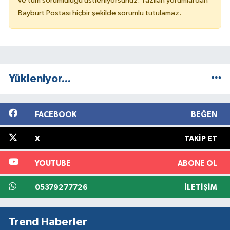
ve tüm sorumluluğu üstleniyorsunuz. Yazılan yorumlardan
Bayburt Postası hiçbir şekilde sorumlu tutulamaz.
Yükleniyor...
FACEBOOK
BEĞEN
X
TAKIP ET
YOUTUBE
ABONE OL
05379277726
İLETIŞIM
Trend Haberler