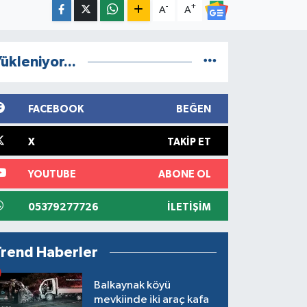
-
+
A
A
ükleniyor...
FACEBOOK
BEĞEN
X
TAKIP ET
YOUTUBE
ABONE OL
05379277726
İLETIŞIM
Trend Haberler
Balkaynak köyü
mevkiinde iki araç kafa