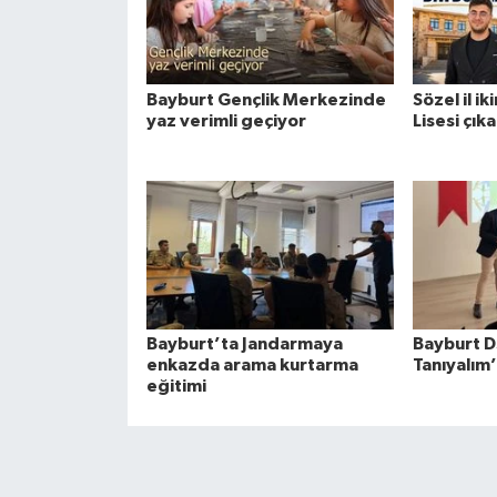
Bayburt Gençlik Merkezinde
Sözel il ik
yaz verimli geçiyor
Lisesi çık
Bayburt’ta Jandarmaya
Bayburt D
enkazda arama kurtarma
Tanıyalım
eğitimi