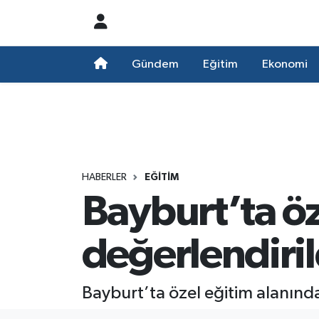
Nöbetçi Eczaneler
Gündem
Eğitim
Ekonomi
Hava Durumu
Namaz Vakitleri
Trafik Durumu
HABERLER
EĞITIM
Bayburt’ta öz
Süper Lig Puan Durumu ve Fikstür
Tüm Manşetler
değerlendiril
Son Dakika Haberleri
Bayburt’ta özel eğitim alanında 
Haber Arşivi