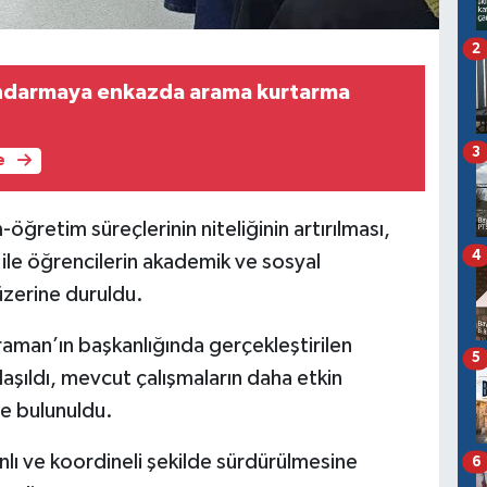
2
andarmaya enkazda arama kurtarma
3
e
öğretim süreçlerinin niteliğinin artırılması,
4
 ile öğrencilerin akademik ve sosyal
üzerine duruldu.
raman’ın başkanlığında gerçekleştirilen
5
laşıldı, mevcut çalışmaların daha etkin
de bulunuldu.
nlı ve koordineli şekilde sürdürülmesine
6