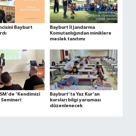
incisini Bayburt
Bayburt İl Jandarma
ardı
Komutanlığından miniklere
meslek tanıtımı
SM’de ‘Kendimizi
Bayburt’ta Yaz Kur’an
’ Semineri
kursları bilgi yarışması
düzenlenecek