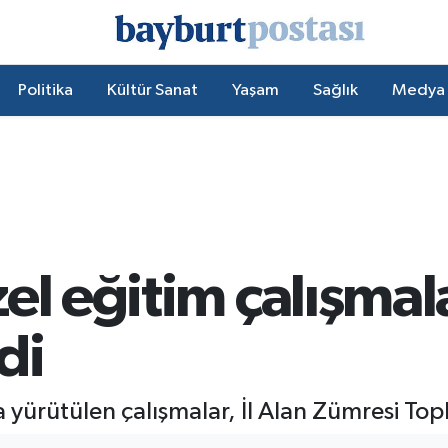
Politika
Kültür Sanat
Yaşam
Sağlık
Medya
el eğitim çalışmal
di
yürütülen çalışmalar, İl Alan Zümresi Topla