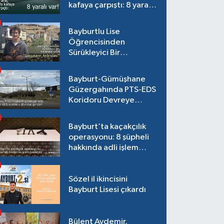
kafaya çarpıştı: 8 yaralı
var!
Bayburtlu Lise
Öğrencisinden
Sürükleyici Bir
Maceraya Çağrı:
"Dalgaların Ardındaki"
Bayburt-Gümüşhane
Güzergahında PTS-EDS
Koridoru Devreye
Giriyor!
Bayburt’ta kaçakçılık
operasyonu: 8 şüpheli
hakkında adli işlem
başlatıldı
Sözel il ikincisini
Bayburt Lisesi çıkardı
Bülent Aydemir,