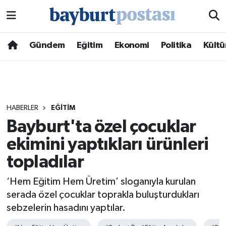
Nöbetçi Eczaneler
Gündem
Eğitim
Ekonomi
Politika
Kültü
Hava Durumu
Namaz Vakitleri
HABERLER
EĞITIM
Trafik Durumu
Bayburt'ta özel çocuklar
ekimini yaptıkları ürünleri
Süper Lig Puan Durumu ve Fikstür
topladılar
Tüm Manşetler
‘Hem Eğitim Hem Üretim’ sloganıyla kurulan
Son Dakika Haberleri
serada özel çocuklar toprakla buluşturdukları
sebzelerin hasadını yaptılar.
Haber Arşivi