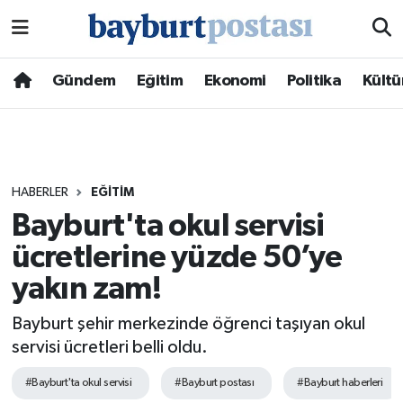
Nöbetçi Eczaneler
Gündem
Eğitim
Ekonomi
Politika
Kültü
Hava Durumu
Namaz Vakitleri
HABERLER
EĞITIM
Trafik Durumu
Bayburt'ta okul servisi
ücretlerine yüzde 50’ye
Süper Lig Puan Durumu ve Fikstür
yakın zam!
Tüm Manşetler
Bayburt şehir merkezinde öğrenci taşıyan okul
Son Dakika Haberleri
servisi ücretleri belli oldu.
#Bayburt'ta okul servisi
#Bayburt postası
#Bayburt haberleri
Haber Arşivi