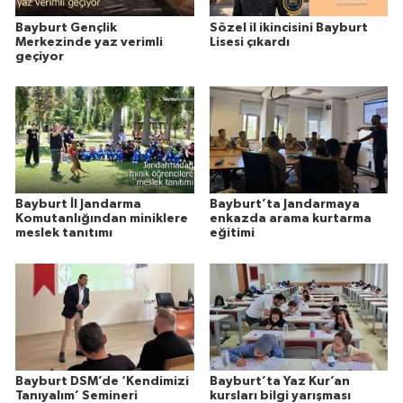
Bayburt Gençlik
Sözel il ikincisini Bayburt
Merkezinde yaz verimli
Lisesi çıkardı
geçiyor
Bayburt İl Jandarma
Bayburt’ta Jandarmaya
Komutanlığından miniklere
enkazda arama kurtarma
meslek tanıtımı
eğitimi
Bayburt DSM’de ‘Kendimizi
Bayburt’ta Yaz Kur’an
Tanıyalım’ Semineri
kursları bilgi yarışması