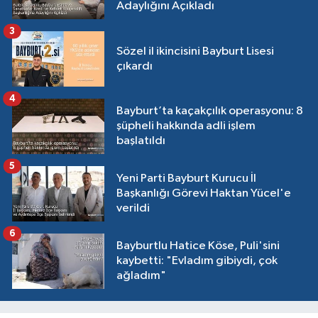
Adaylığını Açıkladı
3
Sözel il ikincisini Bayburt Lisesi
çıkardı
4
Bayburt’ta kaçakçılık operasyonu: 8
şüpheli hakkında adli işlem
başlatıldı
5
Yeni Parti Bayburt Kurucu İl
Başkanlığı Görevi Haktan Yücel'e
verildi
6
Bayburtlu Hatice Köse, Puli'sini
kaybetti: "Evladım gibiydi, çok
ağladım"