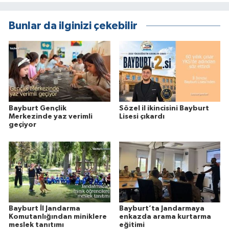
Bunlar da ilginizi çekebilir
Bayburt Gençlik
Sözel il ikincisini Bayburt
Merkezinde yaz verimli
Lisesi çıkardı
geçiyor
Bayburt İl Jandarma
Bayburt’ta Jandarmaya
Komutanlığından miniklere
enkazda arama kurtarma
meslek tanıtımı
eğitimi