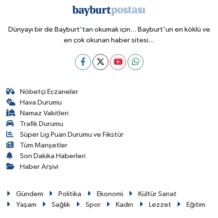
Dünyayı bir de Bayburt'tan okumak için... Bayburt'un en köklü ve
en çok okunan haber sitesi...
Nöbetçi Eczaneler
Hava Durumu
Namaz Vakitleri
Trafik Durumu
Süper Lig Puan Durumu ve Fikstür
Tüm Manşetler
Son Dakika Haberleri
Haber Arşivi
Gündem
Politika
Ekonomi
Kültür Sanat
Yaşam
Sağlık
Spor
Kadın
Lezzet
Eğitim