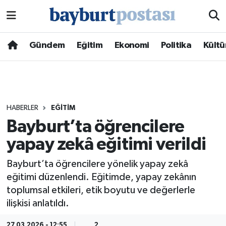
Nöbetçi Eczaneler
Gündem
Eğitim
Ekonomi
Politika
Kültü
Hava Durumu
Namaz Vakitleri
HABERLER
EĞITIM
Trafik Durumu
Bayburt’ta öğrencilere
yapay zekâ eğitimi verildi
Süper Lig Puan Durumu ve Fikstür
Bayburt’ta öğrencilere yönelik yapay zekâ
Tüm Manşetler
eğitimi düzenlendi. Eğitimde, yapay zekânın
toplumsal etkileri, etik boyutu ve değerlerle
Son Dakika Haberleri
ilişkisi anlatıldı.
Haber Arşivi
27.03.2026 - 12:55
2