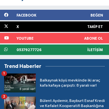
FACEBOOK
BEĞEN
X
TAKIP ET
YOUTUBE
ABONE OL
05379277726
İLETIŞIM
Trend Haberler
1
Balkaynak köyü mevkiinde iki araç
kafa kafaya çarpıştı: 8 yaralı var!
2
Bülent Aydemir, Bayburt Esnaf Kredi
ve Kefalet Kooperatifi Başkanlığına