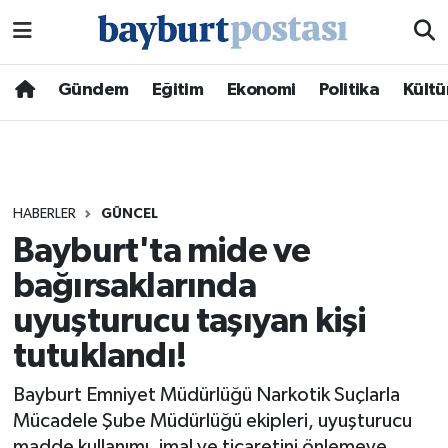
Nöbetçi Eczaneler
Gündem
Eğitim
Ekonomi
Politika
Kültü
Hava Durumu
Namaz Vakitleri
HABERLER
GÜNCEL
Trafik Durumu
Bayburt'ta mide ve
bağırsaklarında
Süper Lig Puan Durumu ve Fikstür
uyuşturucu taşıyan kişi
Tüm Manşetler
tutuklandı!
Son Dakika Haberleri
Bayburt Emniyet Müdürlüğü Narkotik Suçlarla
Mücadele Şube Müdürlüğü ekipleri, uyuşturucu
Haber Arşivi
madde kullanımı, imal ve ticaretini önlemeye