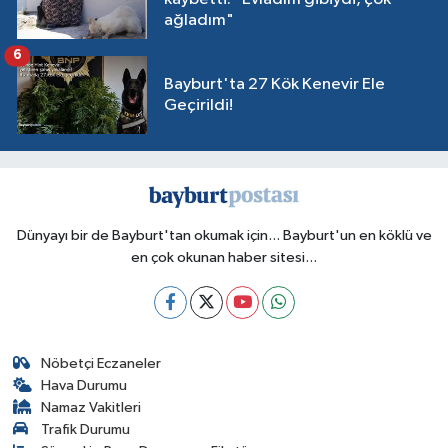
ağladım"
6
Bayburt'ta 27 Kök Kenevir Ele
Geçirildi!
Dünyayı bir de Bayburt'tan okumak için... Bayburt'un en köklü ve
en çok okunan haber sitesi...
Nöbetçi Eczaneler
Hava Durumu
Namaz Vakitleri
Trafik Durumu