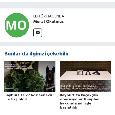
EDITÖR HAKKINDA
Murat Okutmuş
Bunlar da ilginizi çekebilir
Bayburt'ta 27 Kök Kenevir
Bayburt’ta kaçakçılık
Ele Geçirildi!
operasyonu: 8 şüpheli
hakkında adli işlem
başlatıldı