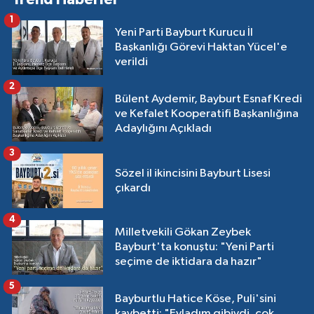
1
Yeni Parti Bayburt Kurucu İl
Başkanlığı Görevi Haktan Yücel'e
verildi
2
Bülent Aydemir, Bayburt Esnaf Kredi
ve Kefalet Kooperatifi Başkanlığına
Adaylığını Açıkladı
3
Sözel il ikincisini Bayburt Lisesi
çıkardı
4
Milletvekili Gökan Zeybek
Bayburt'ta konuştu: "Yeni Parti
seçime de iktidara da hazır"
5
Bayburtlu Hatice Köse, Puli'sini
kaybetti: "Evladım gibiydi, çok