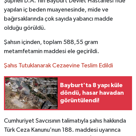
Şüpheli D.A.'nın Bayburt Devlet Hastanesi'nde
yapılan iç beden muayenesinde, mide ve
bağırsaklarında çok sayıda yabancı madde
olduğu görüldü.
Şahsın içinden, toplam 588,55 gram
metamfetamin maddesi ele geçirildi.
Şahıs Tutuklanarak Cezaevine Teslim Edildi
Bayburt'ta 8 yapı küle
döndü, hasar havadan
görüntülendi!
Cumhuriyet Savcısının talimatıyla şahıs hakkında
Türk Ceza Kanunu'nun 188. maddesi uyarınca