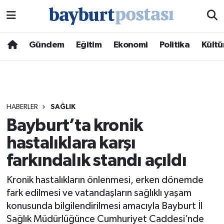
Nöbetçi Eczaneler
Gündem
Eğitim
Ekonomi
Politika
Kültü
Hava Durumu
Namaz Vakitleri
HABERLER
SAĞLIK
Trafik Durumu
Bayburt’ta kronik
hastalıklara karşı
Süper Lig Puan Durumu ve Fikstür
farkındalık standı açıldı
Tüm Manşetler
Kronik hastalıkların önlenmesi, erken dönemde
Son Dakika Haberleri
fark edilmesi ve vatandaşların sağlıklı yaşam
konusunda bilgilendirilmesi amacıyla Bayburt İl
Haber Arşivi
Sağlık Müdürlüğünce Cumhuriyet Caddesi’nde