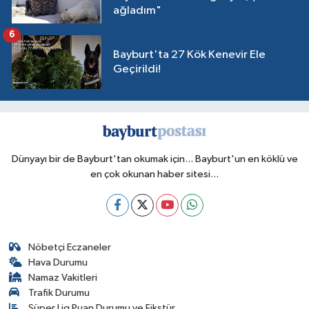
ağladım"
6
Bayburt'ta 27 Kök Kenevir Ele
Geçirildi!
Dünyayı bir de Bayburt'tan okumak için... Bayburt'un en köklü ve
en çok okunan haber sitesi...
Nöbetçi Eczaneler
Hava Durumu
Namaz Vakitleri
Trafik Durumu
Süper Lig Puan Durumu ve Fikstür