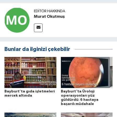
EDITÖR HAKKINDA
Murat Okutmuş
Bunlar da ilginizi çekebilir
Bayburt’ta gıda işletmeleri
Bayburt'ta Üroloji
mercek altında
operasyonları yüz
güldürdü: 6 hastaya
başarılı müdahale