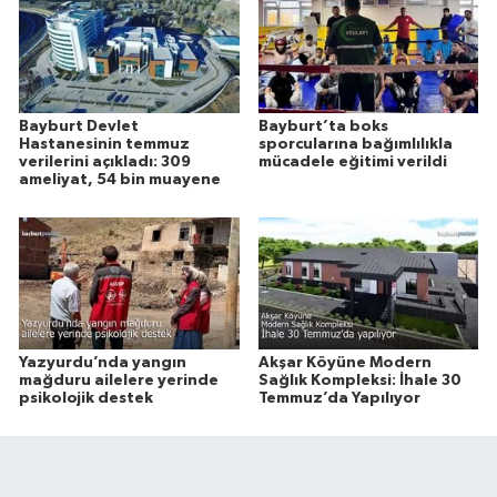
Bayburt Devlet
Bayburt’ta boks
Hastanesinin temmuz
sporcularına bağımlılıkla
verilerini açıkladı: 309
mücadele eğitimi verildi
ameliyat, 54 bin muayene
Yazyurdu’nda yangın
Akşar Köyüne Modern
mağduru ailelere yerinde
Sağlık Kompleksi: İhale 30
psikolojik destek
Temmuz’da Yapılıyor