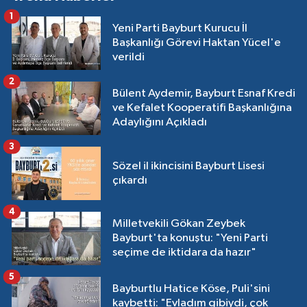
1
Yeni Parti Bayburt Kurucu İl
Başkanlığı Görevi Haktan Yücel'e
verildi
2
Bülent Aydemir, Bayburt Esnaf Kredi
ve Kefalet Kooperatifi Başkanlığına
Adaylığını Açıkladı
3
Sözel il ikincisini Bayburt Lisesi
çıkardı
4
Milletvekili Gökan Zeybek
Bayburt'ta konuştu: "Yeni Parti
seçime de iktidara da hazır"
5
Bayburtlu Hatice Köse, Puli'sini
kaybetti: "Evladım gibiydi, çok