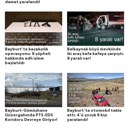
damat yaralandı!
Bayburt’ta kaçakçılık
Balkaynak köyü mevkiinde
operasyonu: 8 şüpheli
iki araç kafa kafaya çarpıştı:
hakkında adli işlem
8 yaralı var!
başlatıldı
Bayburt-Gümüşhane
Bayburt'ta otomobil takla
Güzergahında PTS-EDS
attı: 4'ü çocuk 8 kişi
Koridoru Devreye Giriyor!
yaralandı!