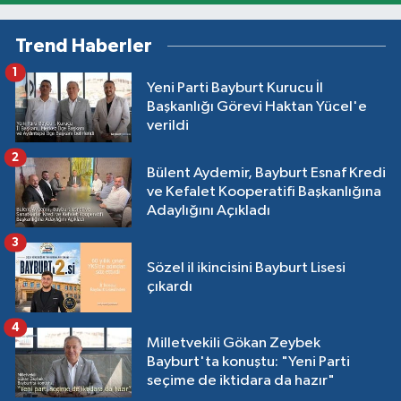
Trend Haberler
1
Yeni Parti Bayburt Kurucu İl
Başkanlığı Görevi Haktan Yücel'e
verildi
2
Bülent Aydemir, Bayburt Esnaf Kredi
ve Kefalet Kooperatifi Başkanlığına
Adaylığını Açıkladı
3
Sözel il ikincisini Bayburt Lisesi
çıkardı
4
Milletvekili Gökan Zeybek
Bayburt'ta konuştu: "Yeni Parti
seçime de iktidara da hazır"