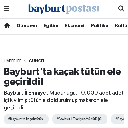
Nöbetçi Eczaneler
Gündem
Eğitim
Ekonomi
Politika
Kültü
Hava Durumu
Namaz Vakitleri
HABERLER
GÜNCEL
Trafik Durumu
Bayburt'ta kaçak tütün ele
geçirildi!
Süper Lig Puan Durumu ve Fikstür
Bayburt İl Emniyet Müdürlüğü, 10.000 adet adet
Tüm Manşetler
içi kıyılmış tütünle doldurulmuş makaron ele
geçirildi.
Son Dakika Haberleri
#Bayburt'ta kaçak tütün
#Bayburt İl Emniyet Müdürlüğü
#Bayburt
Haber Arşivi