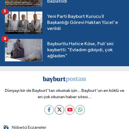
başlatıldı
5
Yeni Parti Bayburt Kurucu İl
Başkanlığı Görevi Haktan Yücel'e
verildi
6
Bayburtlu Hatice Köse, Puli'sini
kaybetti: "Evladım gibiydi, çok
ağladım"
Dünyayı bir de Bayburt'tan okumak için... Bayburt'un en köklü ve
en çok okunan haber sitesi...
Nöbetçi Eczaneler