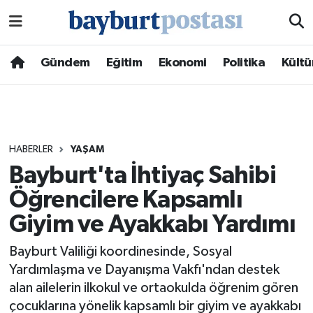
Nöbetçi Eczaneler
Gündem
Eğitim
Ekonomi
Politika
Kültü
Hava Durumu
Namaz Vakitleri
HABERLER
YAŞAM
Trafik Durumu
Bayburt'ta İhtiyaç Sahibi
Öğrencilere Kapsamlı
Süper Lig Puan Durumu ve Fikstür
Giyim ve Ayakkabı Yardımı
Tüm Manşetler
Bayburt Valiliği koordinesinde, Sosyal
Son Dakika Haberleri
Yardımlaşma ve Dayanışma Vakfı'ndan destek
alan ailelerin ilkokul ve ortaokulda öğrenim gören
Haber Arşivi
çocuklarına yönelik kapsamlı bir giyim ve ayakkabı