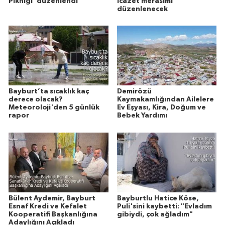
Pikniği’ düzenlendi
icazet merasimi
düzenlenecek
Bayburt’ta sıcaklık kaç
Demirözü
derece olacak?
Kaymakamlığından Ailelere
Meteoroloji'den 5 günlük
Ev Eşyası, Kira, Doğum ve
rapor
Bebek Yardımı
Bülent Aydemir, Bayburt
Bayburtlu Hatice Köse,
Esnaf Kredi ve Kefalet
Puli'sini kaybetti: "Evladım
Kooperatifi Başkanlığına
gibiydi, çok ağladım"
Adaylığını Açıkladı