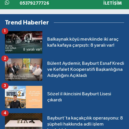
05379277726
İLETIŞIM
Trend Haberler
1
Balkaynak köyü mevkiinde iki araç
kafa kafaya çarpıştı: 8 yaralı var!
2
Bülent Aydemir, Bayburt Esnaf Kredi
ve Kefalet Kooperatifi Başkanlığına
Adaylığını Açıkladı
3
Sözel il ikincisini Bayburt Lisesi
çıkardı
4
Bayburt’ta kaçakçılık operasyonu: 8
şüpheli hakkında adli işlem