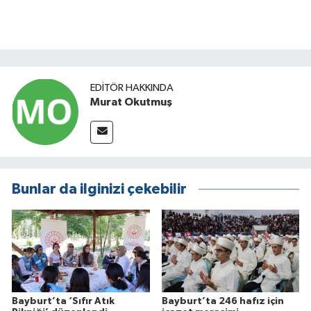
EDITÖR HAKKINDA
Murat Okutmuş
Bunlar da ilginizi çekebilir
Bayburt’ta ‘Sıfır Atık
Bayburt’ta 246 hafız için