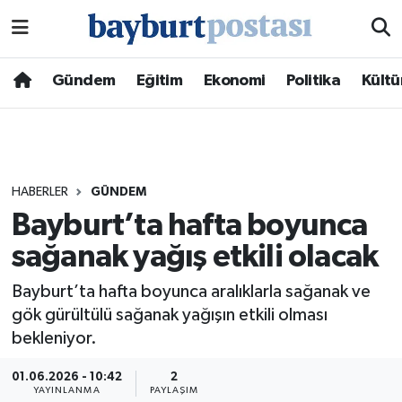
Nöbetçi Eczaneler
Gündem
Eğitim
Ekonomi
Politika
Kültü
Hava Durumu
Namaz Vakitleri
HABERLER
GÜNDEM
Trafik Durumu
Bayburt’ta hafta boyunca
sağanak yağış etkili olacak
Süper Lig Puan Durumu ve Fikstür
Bayburt’ta hafta boyunca aralıklarla sağanak ve
Tüm Manşetler
gök gürültülü sağanak yağışın etkili olması
bekleniyor.
Son Dakika Haberleri
01.06.2026 - 10:42
2
Haber Arşivi
YAYINLANMA
PAYLAŞIM