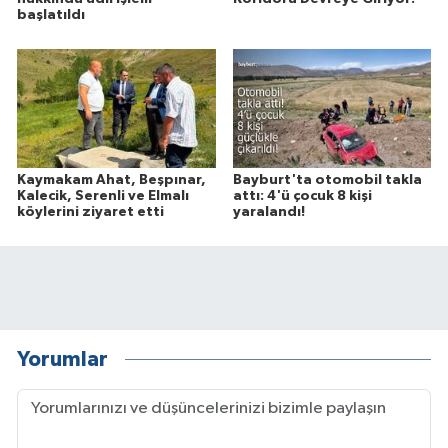
başlatıldı
Kaymakam Ahat, Beşpınar,
Bayburt'ta otomobil takla
Kalecik, Serenli ve Elmalı
attı: 4'ü çocuk 8 kişi
köylerini ziyaret etti
yaralandı!
Yorumlar