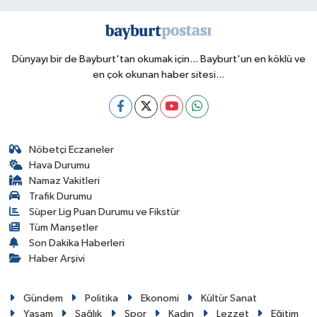
Dünyayı bir de Bayburt'tan okumak için... Bayburt'un en köklü ve
en çok okunan haber sitesi...
Nöbetçi Eczaneler
Hava Durumu
Namaz Vakitleri
Trafik Durumu
Süper Lig Puan Durumu ve Fikstür
Tüm Manşetler
Son Dakika Haberleri
Haber Arşivi
Gündem
Politika
Ekonomi
Kültür Sanat
Yaşam
Sağlık
Spor
Kadın
Lezzet
Eğitim