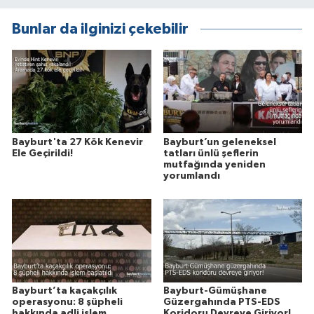
Bunlar da ilginizi çekebilir
Bayburt'ta 27 Kök Kenevir
Bayburt’un geleneksel
Ele Geçirildi!
tatları ünlü şeflerin
mutfağında yeniden
yorumlandı
Bayburt’ta kaçakçılık
Bayburt-Gümüşhane
operasyonu: 8 şüpheli
Güzergahında PTS-EDS
hakkında adli işlem
Koridoru Devreye Giriyor!