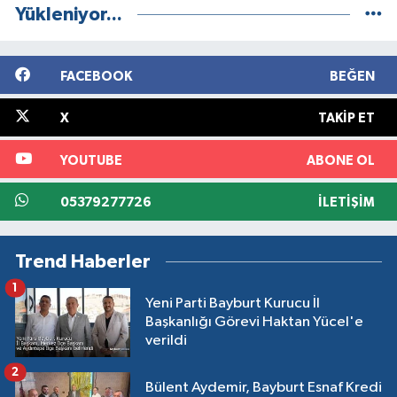
Yükleniyor...
FACEBOOK
BEĞEN
X
TAKIP ET
YOUTUBE
ABONE OL
05379277726
İLETIŞIM
Trend Haberler
1
Yeni Parti Bayburt Kurucu İl
Başkanlığı Görevi Haktan Yücel'e
verildi
2
Bülent Aydemir, Bayburt Esnaf Kredi