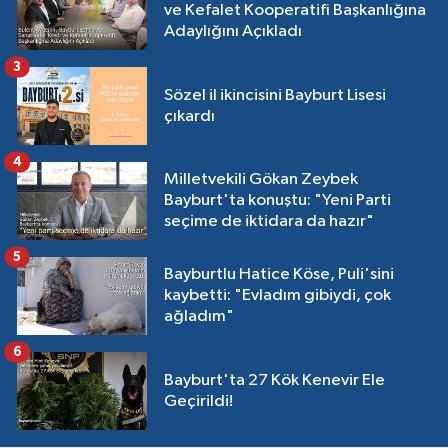
ve Kefalet Kooperatifi Başkanlığına
Adaylığını Açıkladı
3
Sözel il ikincisini Bayburt Lisesi
çıkardı
4
Milletvekili Gökan Zeybek
Bayburt'ta konuştu: "Yeni Parti
seçime de iktidara da hazır"
5
Bayburtlu Hatice Köse, Puli'sini
kaybetti: "Evladım gibiydi, çok
ağladım"
6
Bayburt'ta 27 Kök Kenevir Ele
Geçirildi!