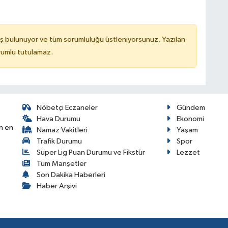
ş bulunuyor ve tüm sorumluluğu üstleniyorsunuz. Yazılan
rumlu tutulamaz.
Nöbetçi Eczaneler
Gündem
Hava Durumu
Ekonomi
n en
Namaz Vakitleri
Yaşam
Trafik Durumu
Spor
Süper Lig Puan Durumu ve Fikstür
Lezzet
Tüm Manşetler
Son Dakika Haberleri
Haber Arşivi