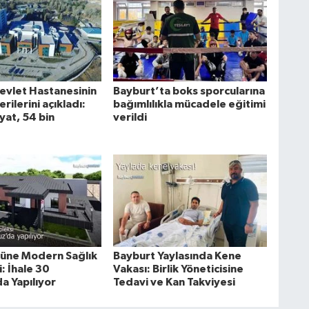
evlet Hastanesinin
Bayburt’ta boks sporcularına
ilerini açıkladı:
bağımlılıkla mücadele eğitimi
yat, 54 bin
verildi
üne Modern Sağlık
Bayburt Yaylasında Kene
: İhale 30
Vakası: Birlik Yöneticisine
 Yapılıyor
Tedavi ve Kan Takviyesi