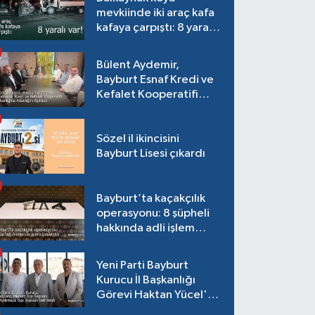
mevkiinde iki araç kafa
kafaya çarpıştı: 8 yaralı
var!
Bülent Aydemir,
Bayburt Esnaf Kredi ve
Kefalet Kooperatifi
Başkanlığına Adaylığını
Açıkladı
Sözel il ikincisini
Bayburt Lisesi çıkardı
Bayburt’ta kaçakçılık
operasyonu: 8 şüpheli
hakkında adli işlem
başlatıldı
Yeni Parti Bayburt
Kurucu İl Başkanlığı
Görevi Haktan Yücel'e
verildi