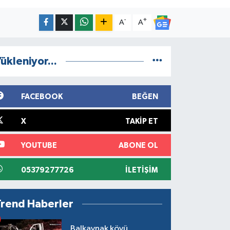
-
+
A
A
ükleniyor...
FACEBOOK
BEĞEN
X
TAKIP ET
YOUTUBE
ABONE OL
05379277726
İLETIŞIM
Trend Haberler
Balkaynak köyü