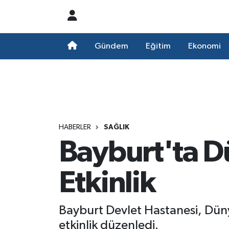
Nöbetçi Eczaneler
Gündem
Eğitim
Ekonomi
Hava Durumu
Namaz Vakitleri
Trafik Durumu
HABERLER
SAĞLIK
Bayburt'ta D
Süper Lig Puan Durumu ve Fikstür
Tüm Manşetler
Etkinlik
Son Dakika Haberleri
Bayburt Devlet Hastanesi, Dün
Haber Arşivi
etkinlik düzenledi.