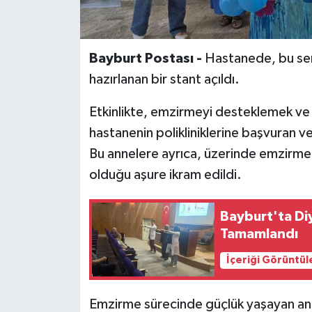
Bayburt Postası -
Hastanede, bu sen
hazırlanan bir stant açıldı.
Etkinlikte, emzirmeyi desteklemek ve b
hastanenin polikliniklerine başvuran ve
Bu annelere ayrıca, üzerinde emzirmenin 
olduğu aşure ikram edildi.
Bayburt'ta Di
Tamamlandı
İçeriği Görüntül
Emzirme sürecinde güçlük yaşayan an