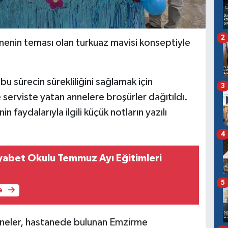
2
enin teması olan turkuaz mavisi konseptiyle
u sürecin sürekliliğini sağlamak için
3
 serviste yatan annelere broşürler dağıtıldı.
faydalarıyla ilgili küçük notların yazılı
4
yabet Okulu Temmuz Ayı Eğitimleri
5
e
neler, hastanede bulunan Emzirme