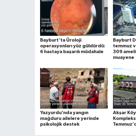
Bayburt'ta Üroloji
Bayburt D
operasyonları yüz güldürdü:
temmuz ver
6 hastaya başarılı müdahale
309 ameli
muayene
Yazyurdu’nda yangın
Akşar Köy
mağduru ailelere yerinde
Kompleksi
psikolojik destek
Temmuz’da