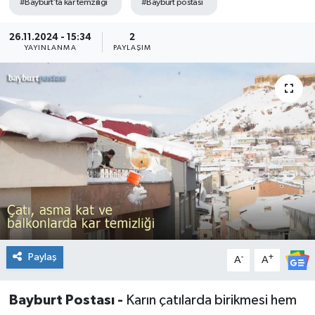
#Bayburt'ta kar temziliği
#Bayburt postası
26.11.2024 - 15:34
2
YAYINLANMA
PAYLAŞIM
Paylaş
-
+
A
A
Bayburt Postası -
Karın çatılarda birikmesi hem