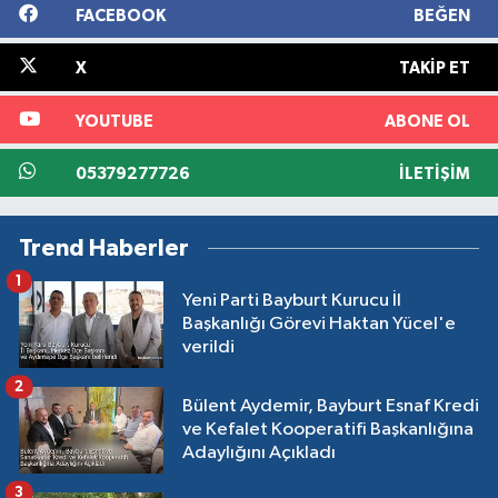
FACEBOOK
BEĞEN
X
TAKIP ET
YOUTUBE
ABONE OL
05379277726
İLETIŞIM
Trend Haberler
1
Yeni Parti Bayburt Kurucu İl
Başkanlığı Görevi Haktan Yücel'e
verildi
2
Bülent Aydemir, Bayburt Esnaf Kredi
ve Kefalet Kooperatifi Başkanlığına
Adaylığını Açıkladı
3