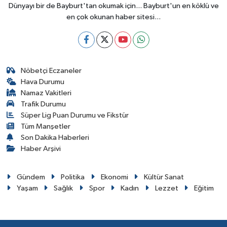
Dünyayı bir de Bayburt'tan okumak için... Bayburt'un en köklü ve
en çok okunan haber sitesi...
Nöbetçi Eczaneler
Hava Durumu
Namaz Vakitleri
Trafik Durumu
Süper Lig Puan Durumu ve Fikstür
Tüm Manşetler
Son Dakika Haberleri
Haber Arşivi
Gündem
Politika
Ekonomi
Kültür Sanat
Yaşam
Sağlık
Spor
Kadın
Lezzet
Eğitim