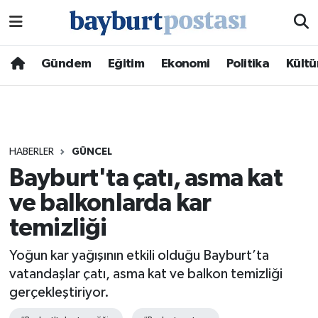
Nöbetçi Eczaneler
Gündem
Eğitim
Ekonomi
Politika
Kültü
Hava Durumu
Namaz Vakitleri
HABERLER
GÜNCEL
Trafik Durumu
Bayburt'ta çatı, asma kat
ve balkonlarda kar
Süper Lig Puan Durumu ve Fikstür
temizliği
Tüm Manşetler
Yoğun kar yağışının etkili olduğu Bayburt’ta
Son Dakika Haberleri
vatandaşlar çatı, asma kat ve balkon temizliği
gerçekleştiriyor.
Haber Arşivi