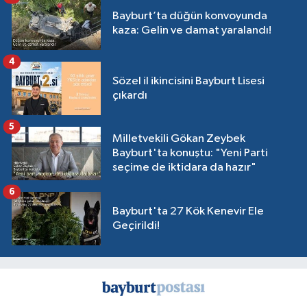
Bayburt’ta düğün konvoyunda
kaza: Gelin ve damat yaralandı!
4
Sözel il ikincisini Bayburt Lisesi
çıkardı
5
Milletvekili Gökan Zeybek
Bayburt'ta konuştu: "Yeni Parti
seçime de iktidara da hazır"
6
Bayburt'ta 27 Kök Kenevir Ele
Geçirildi!