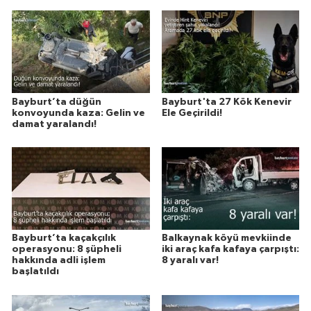
Bayburt’ta düğün
Bayburt'ta 27 Kök Kenevir
konvoyunda kaza: Gelin ve
Ele Geçirildi!
damat yaralandı!
Bayburt’ta kaçakçılık
Balkaynak köyü mevkiinde
operasyonu: 8 şüpheli
iki araç kafa kafaya çarpıştı:
hakkında adli işlem
8 yaralı var!
başlatıldı