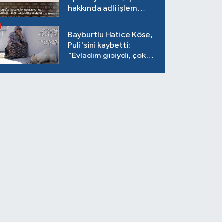
hakkında adli işlem
başlatıldı
Bayburtlu Hatice Köse,
Puli'sini kaybetti:
"Evladım gibiydi, çok
ağladım"