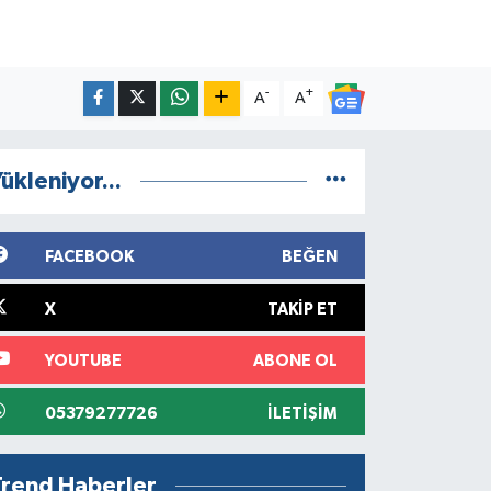
-
+
A
A
ükleniyor...
FACEBOOK
BEĞEN
X
TAKIP ET
YOUTUBE
ABONE OL
05379277726
İLETIŞIM
Trend Haberler