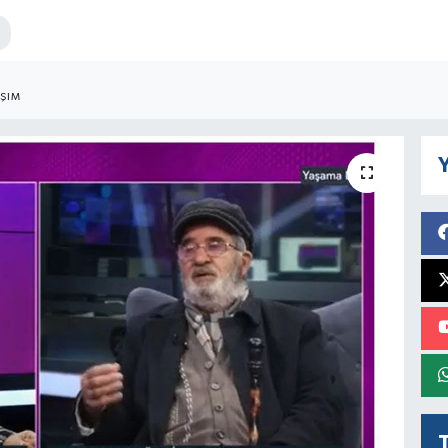
AŞIM
Y