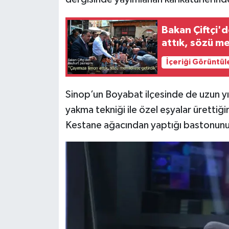
Bakan Çiftçi'
attık, sözü m
İçeriği Görüntül
Sinop’un Boyabat ilçesinde de uzun yı
yakma tekniği ile özel eşyalar ürettiği
Kestane ağacından yaptığı bastonunu v