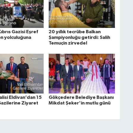
ıbrıs Gazisi Eşref
20 yıllık tecrübe Balkan
on yolculuğuna
Şampiyonluğu getirdi: Salih
Temuçin zirvede!
lisi Eldivan’dan 15
Gökçedere Belediye Başkanı
zilerine Ziyaret
Mikdat Şeker'in mutlu günü