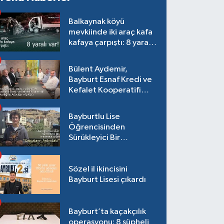
Balkaynak köyü
mevkiinde iki araç kafa
kafaya çarpıştı: 8 yaralı
var!
Bülent Aydemir,
Bayburt Esnaf Kredi ve
Kefalet Kooperatifi
Başkanlığına Adaylığını
Açıkladı
Bayburtlu Lise
Öğrencisinden
Sürükleyici Bir
Maceraya Çağrı:
"Dalgaların Ardındaki"
Sözel il ikincisini
Bayburt Lisesi çıkardı
Bayburt’ta kaçakçılık
operasyonu: 8 şüpheli