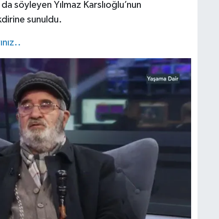
ı da söyleyen Yılmaz Karslıoğlu’nun
takdirine sunuldu.
ınız..