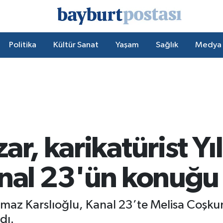
Politika
Kültür Sanat
Yaşam
Sağlık
Medya
ar, karikatürist Y
anal 23'ün konuğu
Yılmaz Karslıoğlu, Kanal 23’te Melisa Coşk
dı.