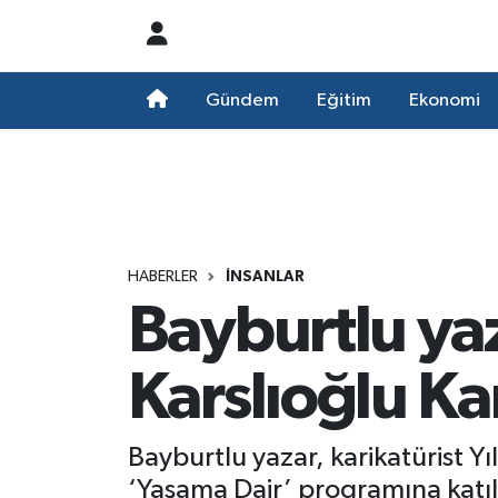
Nöbetçi Eczaneler
Gündem
Eğitim
Ekonomi
Hava Durumu
Namaz Vakitleri
Trafik Durumu
HABERLER
İNSANLAR
Bayburtlu yaz
Süper Lig Puan Durumu ve Fikstür
Tüm Manşetler
Karslıoğlu K
Son Dakika Haberleri
Bayburtlu yazar, karikatürist 
Haber Arşivi
‘Yaşama Dair’ programına katıl