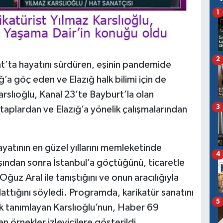
1
2
t’ta hayatını sürdüren, eşinin pandemide
ğ’a göç eden ve Elazığ halk bilimi için de
rslıoğlu, Kanal 23’te Bayburt’la olan
3
taplardan ve Elazığ’a yönelik çalışmalarından
atının en güzel yıllarını memleketinde
4
şından sonra İstanbul’a göçtüğünü, ticaretle
Oğuz Aral ile tanıştığını ve onun aracılığıyla
lattığını söyledi. Programda, karikatür sanatını
5
k tanımlayan Karslıoğlu’nun, Haber 69
n örnekler izleyicilere gösterildi.