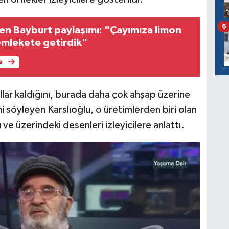
6
den Bayburt paylaşımı: "Çayımıza limon
emlekete getirdik"
e
llar kaldığını, burada daha çok ahşap üzerine
ni söyleyen Karslıoğlu, o üretimlerden biri olan
e üzerindeki desenleri izleyicilere anlattı.