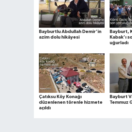
Bayburtlu Abdullah Demir'in
Bayburt, K
azim dolu hikâyesi
Kabak’ı s
uğurladı
Çatıksu Köy Konağı
Bayburt Va
düzenlenen törenle hizmete
Temmuz Ga
açıldı