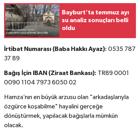
Bayburt'ta temmuz ayı
su analiz sonuçları belli
oldu
İrtibat Numarası (Baba Hakkı Ayaz):
0535 787
37 89
Bağış İçin IBAN (Ziraat Bankası):
TR89 0001
0090 1104 7973 6050 02
Hamza’nın en büyük arzusu olan "arkadaşlarıyla
özgürce koşabilme" hayalini gerçeğe
dönüştürmek, yapılacak bağışlarla mümkün
olacak.