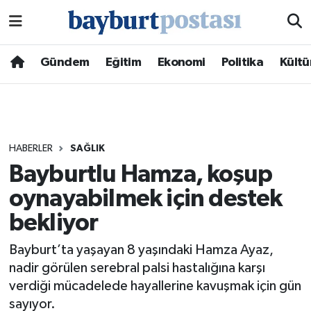
Nöbetçi Eczaneler
Gündem
Eğitim
Ekonomi
Politika
Kültü
Hava Durumu
Namaz Vakitleri
HABERLER
SAĞLIK
Trafik Durumu
Bayburtlu Hamza, koşup
oynayabilmek için destek
Süper Lig Puan Durumu ve Fikstür
bekliyor
Tüm Manşetler
Bayburt’ta yaşayan 8 yaşındaki Hamza Ayaz,
Son Dakika Haberleri
nadir görülen serebral palsi hastalığına karşı
verdiği mücadelede hayallerine kavuşmak için gün
Haber Arşivi
sayıyor.