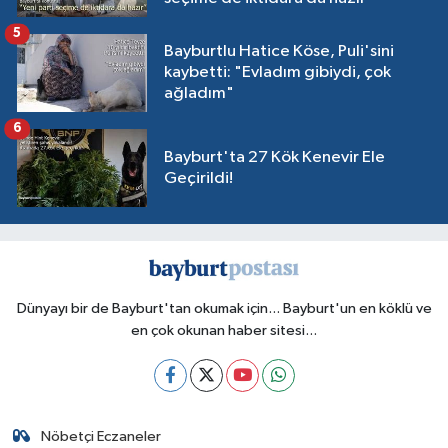
5
Bayburtlu Hatice Köse, Puli'sini
kaybetti: "Evladım gibiydi, çok
ağladım"
6
Bayburt'ta 27 Kök Kenevir Ele
Geçirildi!
Dünyayı bir de Bayburt'tan okumak için... Bayburt'un en köklü ve
en çok okunan haber sitesi...
Nöbetçi Eczaneler