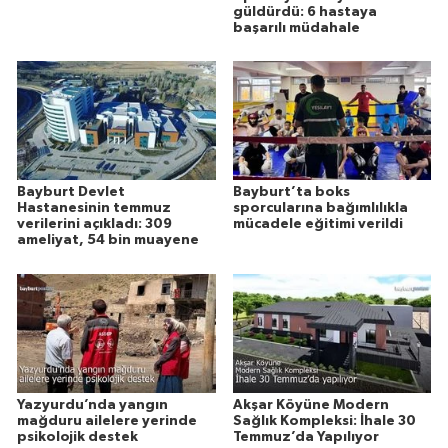
güldürdü: 6 hastaya
başarılı müdahale
Bayburt Devlet
Bayburt’ta boks
Hastanesinin temmuz
sporcularına bağımlılıkla
verilerini açıkladı: 309
mücadele eğitimi verildi
ameliyat, 54 bin muayene
Yazyurdu’nda yangın
Akşar Köyüne Modern
mağduru ailelere yerinde
Sağlık Kompleksi: İhale 30
psikolojik destek
Temmuz’da Yapılıyor