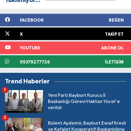
Yükleniyor...
FACEBOOK
BEĞEN
X
TAKIP ET
YOUTUBE
ABONE OL
05379277726
İLETIŞIM
Trend Haberler
1
Yeni Parti Bayburt Kurucu İl
Başkanlığı Görevi Haktan Yücel'e
verildi
2
Bülent Aydemir, Bayburt Esnaf Kredi
ve Kefalet Kooperatifi Başkanlığına