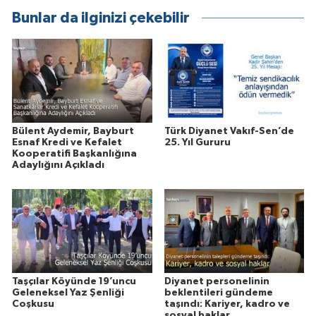
Bunlar da ilginizi çekebilir
Bülent Aydemir, Bayburt
Türk Diyanet Vakıf-Sen’de
Esnaf Kredi ve Kefalet
25. Yıl Gururu
Kooperatifi Başkanlığına
Adaylığını Açıkladı
Taşçılar Köyünde 19’uncu
Diyanet personelinin
Geleneksel Yaz Şenliği
beklentileri gündeme
Coşkusu
taşındı: Kariyer, kadro ve
sosyal haklar