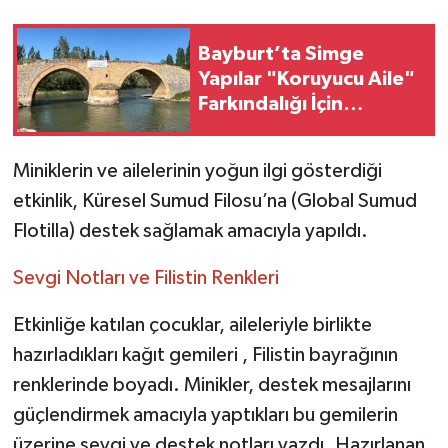
Bayburt’ta Simge
Yapılar "Koruyucu Aile"
Farkındalığı İçin
Donatıldı
Miniklerin ve ailelerinin yoğun ilgi gösterdiği
etkinlik, Küresel Sumud Filosu’na (Global Sumud
Flotilla) destek sağlamak amacıyla yapıldı.
Sevgi Notları ve Filistin Renkleri
Etkinliğe katılan çocuklar, aileleriyle birlikte
hazırladıkları kağıt gemileri , Filistin bayrağının
renklerinde boyadı. Minikler, destek mesajlarını
güçlendirmek amacıyla yaptıkları bu gemilerin
üzerine sevgi ve destek notları yazdı. Hazırlanan