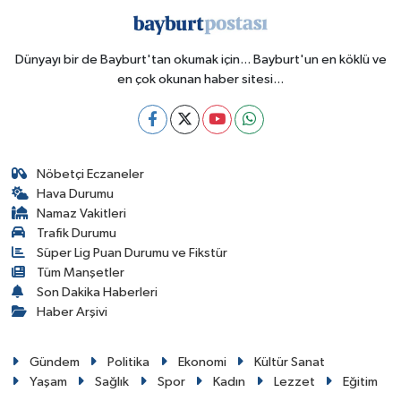
Dünyayı bir de Bayburt'tan okumak için... Bayburt'un en köklü ve
en çok okunan haber sitesi...
Nöbetçi Eczaneler
Hava Durumu
Namaz Vakitleri
Trafik Durumu
Süper Lig Puan Durumu ve Fikstür
Tüm Manşetler
Son Dakika Haberleri
Haber Arşivi
Gündem
Politika
Ekonomi
Kültür Sanat
Yaşam
Sağlık
Spor
Kadın
Lezzet
Eğitim