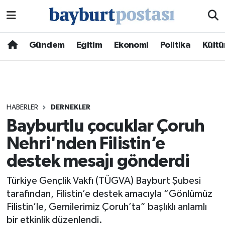
Nöbetçi Eczaneler
Gündem
Eğitim
Ekonomi
Politika
Kültü
Hava Durumu
Namaz Vakitleri
HABERLER
DERNEKLER
Trafik Durumu
Bayburtlu çocuklar Çoruh
Nehri'nden Filistin’e
Süper Lig Puan Durumu ve Fikstür
destek mesajı gönderdi
Tüm Manşetler
Türkiye Gençlik Vakfı (TÜGVA) Bayburt Şubesi
Son Dakika Haberleri
tarafından, Filistin’e destek amacıyla “Gönlümüz
Filistin’le, Gemilerimiz Çoruh’ta” başlıklı anlamlı
Haber Arşivi
bir etkinlik düzenlendi.