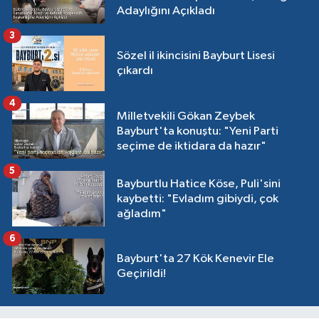
Adaylığını Açıkladı
3
Sözel il ikincisini Bayburt Lisesi
çıkardı
4
Milletvekili Gökan Zeybek
Bayburt'ta konuştu: "Yeni Parti
seçime de iktidara da hazır"
5
Bayburtlu Hatice Köse, Puli'sini
kaybetti: "Evladım gibiydi, çok
ağladım"
6
Bayburt'ta 27 Kök Kenevir Ele
Geçirildi!