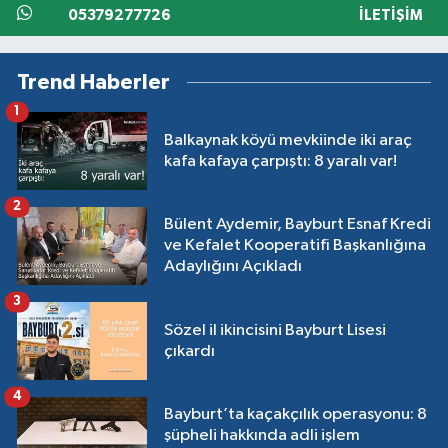
05379277726
İLETIŞIM
Trend Haberler
1
Balkaynak köyü mevkiinde iki araç
kafa kafaya çarpıştı: 8 yaralı var!
2
Bülent Aydemir, Bayburt Esnaf Kredi
ve Kefalet Kooperatifi Başkanlığına
Adaylığını Açıkladı
3
Sözel il ikincisini Bayburt Lisesi
çıkardı
4
Bayburt’ta kaçakçılık operasyonu: 8
şüpheli hakkında adli işlem