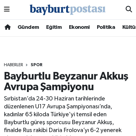
Nöbetçi Eczaneler
Gündem
Eğitim
Ekonomi
Politika
Kültü
Hava Durumu
Namaz Vakitleri
HABERLER
SPOR
Trafik Durumu
Bayburtlu Beyzanur Akkuş
Avrupa Şampiyonu
Süper Lig Puan Durumu ve Fikstür
Sırbistan’da 24-30 Haziran tarihlerinde
Tüm Manşetler
düzenlenen U17 Avrupa Şampiyonası’nda,
kadınlar 65 kiloda Türkiye'yi temsil eden
Son Dakika Haberleri
Bayburtlu güreş sporcusu Beyzanur Akkuş,
finalde Rus rakibi Daria Frolova’yı 6-2 yenerek
Haber Arşivi