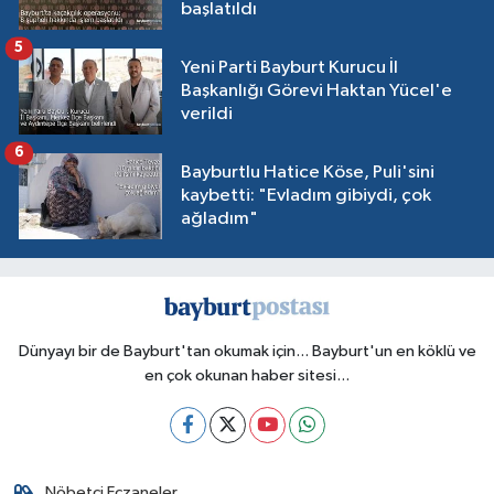
başlatıldı
5
Yeni Parti Bayburt Kurucu İl
Başkanlığı Görevi Haktan Yücel'e
verildi
6
Bayburtlu Hatice Köse, Puli'sini
kaybetti: "Evladım gibiydi, çok
ağladım"
Dünyayı bir de Bayburt'tan okumak için... Bayburt'un en köklü ve
en çok okunan haber sitesi...
Nöbetçi Eczaneler