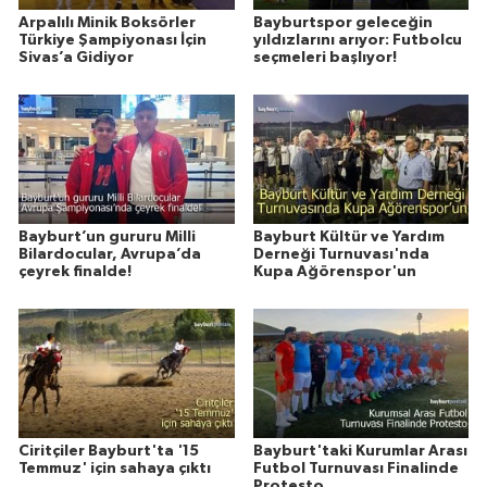
Arpalılı Minik Boksörler
Bayburtspor geleceğin
Türkiye Şampiyonası İçin
yıldızlarını arıyor: Futbolcu
Sivas’a Gidiyor
seçmeleri başlıyor!
Bayburt’un gururu Milli
Bayburt Kültür ve Yardım
Bilardocular, Avrupa’da
Derneği Turnuvası'nda
çeyrek finalde!
Kupa Ağörenspor'un
Ciritçiler Bayburt'ta '15
Bayburt'taki Kurumlar Arası
Temmuz' için sahaya çıktı
Futbol Turnuvası Finalinde
Protesto