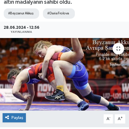
altın madalyanın sahibi oldu.
#Beyzanur Akkuş
#Daria Frolova
28.06.2024 - 12:56
YAYINLANMA
Paylaş
-
+
A
A