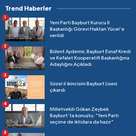
Trend Haberler
1
Yeni Parti Bayburt Kurucu İl
Başkanlığı Görevi Haktan Yücel'e
verildi
2
Bülent Aydemir, Bayburt Esnaf Kredi
ve Kefalet Kooperatifi Başkanlığına
Adaylığını Açıkladı
3
Sözel il ikincisini Bayburt Lisesi
çıkardı
4
Milletvekili Gökan Zeybek
Bayburt'ta konuştu: "Yeni Parti
seçime de iktidara da hazır"
5