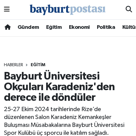
Nöbetçi Eczaneler
Gündem
Eğitim
Ekonomi
Politika
Kültü
Hava Durumu
Namaz Vakitleri
HABERLER
EĞITIM
Trafik Durumu
Bayburt Üniversitesi
Okçuları Karadeniz'den
Süper Lig Puan Durumu ve Fikstür
derece ile döndüler
Tüm Manşetler
25-27 Ekim 2024 tarihlerinde Rize’de
Son Dakika Haberleri
düzenlenen Salon Karadeniz Kemankeşler
Buluşması Müsabakalarına Bayburt Üniversitesi
Haber Arşivi
Spor Kulübü üç sporcu ile katılım sağladı.