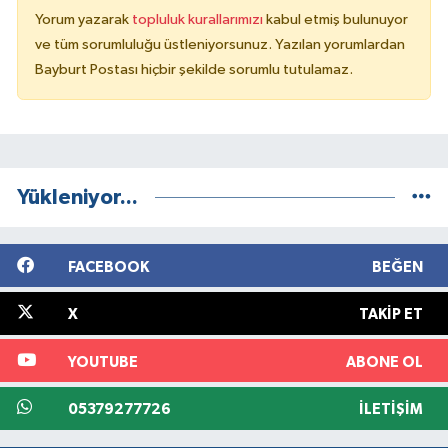
Yorum yazarak
topluluk kurallarımızı
kabul etmiş bulunuyor
ve tüm sorumluluğu üstleniyorsunuz. Yazılan yorumlardan
Bayburt Postası hiçbir şekilde sorumlu tutulamaz.
Yükleniyor...
FACEBOOK
BEĞEN
X
TAKIP ET
YOUTUBE
ABONE OL
05379277726
İLETIŞIM