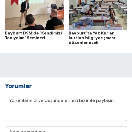
Bayburt DSM’de ‘Kendimizi
Bayburt’ta Yaz Kur’an
Tanıyalım’ Semineri
kursları bilgi yarışması
düzenlenecek
Yorumlar