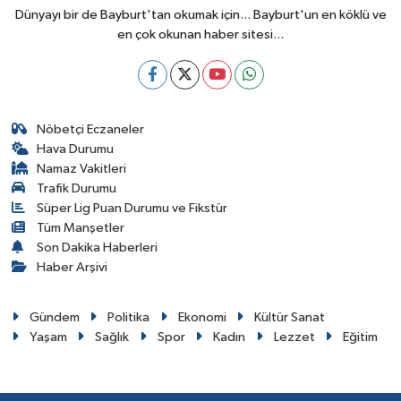
Dünyayı bir de Bayburt'tan okumak için... Bayburt'un en köklü ve
en çok okunan haber sitesi...
Nöbetçi Eczaneler
Hava Durumu
Namaz Vakitleri
Trafik Durumu
Süper Lig Puan Durumu ve Fikstür
Tüm Manşetler
Son Dakika Haberleri
Haber Arşivi
Gündem
Politika
Ekonomi
Kültür Sanat
Yaşam
Sağlık
Spor
Kadın
Lezzet
Eğitim