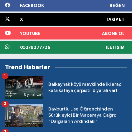
FACEBOOK
BEĞEN
X
TAKIP ET
YOUTUBE
ABONE OL
05379277726
İLETIŞIM
Trend Haberler
1
Balkaynak köyü mevkiinde iki araç
kafa kafaya çarpıştı: 8 yaralı var!
2
Bayburtlu Lise Öğrencisinden
Sürükleyici Bir Maceraya Çağrı:
"Dalgaların Ardındaki"
3