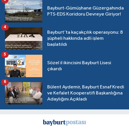
Bayburt-Gümüşhane Güzergahında
PTS-EDS Koridoru Devreye Giriyor!
4
Bayburt’ta kaçakçılık operasyonu: 8
şüpheli hakkında adli işlem
başlatıldı
5
Sözel il ikincisini Bayburt Lisesi
çıkardı
6
Bülent Aydemir, Bayburt Esnaf Kredi
ve Kefalet Kooperatifi Başkanlığına
Adaylığını Açıkladı