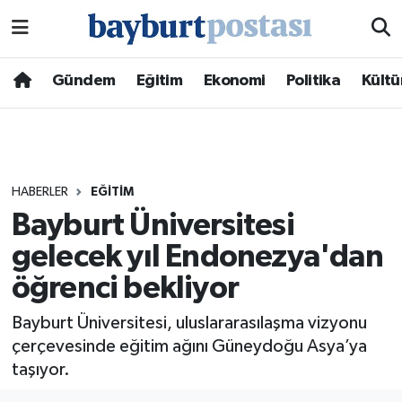
Nöbetçi Eczaneler
Gündem
Eğitim
Ekonomi
Politika
Kültü
Hava Durumu
Namaz Vakitleri
HABERLER
EĞITIM
Trafik Durumu
Bayburt Üniversitesi
gelecek yıl Endonezya'dan
Süper Lig Puan Durumu ve Fikstür
öğrenci bekliyor
Tüm Manşetler
Bayburt Üniversitesi, uluslararasılaşma vizyonu
Son Dakika Haberleri
çerçevesinde eğitim ağını Güneydoğu Asya’ya
taşıyor.
Haber Arşivi