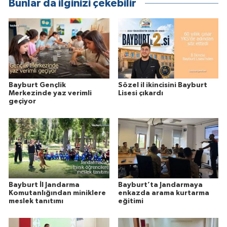
Bunlar da ilginizi çekebilir
Bayburt Gençlik
Sözel il ikincisini Bayburt
Merkezinde yaz verimli
Lisesi çıkardı
geçiyor
Bayburt İl Jandarma
Bayburt’ta Jandarmaya
Komutanlığından miniklere
enkazda arama kurtarma
meslek tanıtımı
eğitimi