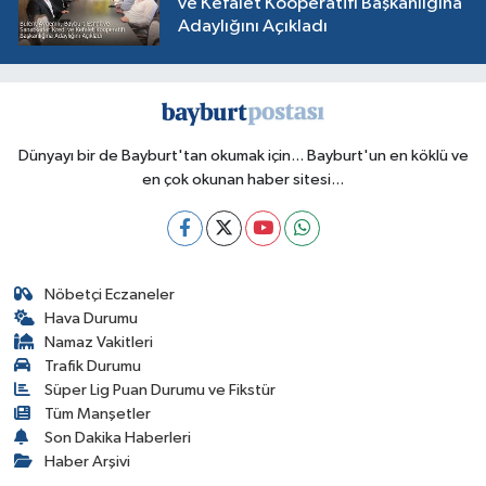
ve Kefalet Kooperatifi Başkanlığına
Adaylığını Açıkladı
Dünyayı bir de Bayburt'tan okumak için... Bayburt'un en köklü ve
en çok okunan haber sitesi...
Nöbetçi Eczaneler
Hava Durumu
Namaz Vakitleri
Trafik Durumu
Süper Lig Puan Durumu ve Fikstür
Tüm Manşetler
Son Dakika Haberleri
Haber Arşivi