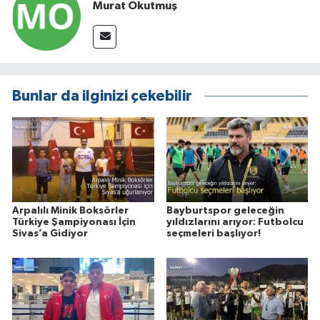
Murat Okutmuş
Bunlar da ilginizi çekebilir
Arpalılı Minik Boksörler
Bayburtspor geleceğin
Türkiye Şampiyonası İçin
yıldızlarını arıyor: Futbolcu
Sivas’a Gidiyor
seçmeleri başlıyor!