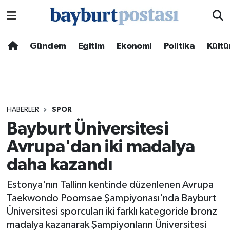
Nöbetçi Eczaneler
Gündem
Eğitim
Ekonomi
Politika
Kültü
Hava Durumu
Namaz Vakitleri
HABERLER
SPOR
Trafik Durumu
Bayburt Üniversitesi
Avrupa'dan iki madalya
Süper Lig Puan Durumu ve Fikstür
daha kazandı
Tüm Manşetler
Estonya'nın Tallinn kentinde düzenlenen Avrupa
Son Dakika Haberleri
Taekwondo Poomsae Şampiyonası'nda Bayburt
Üniversitesi sporcuları iki farklı kategoride bronz
Haber Arşivi
madalya kazanarak Şampiyonların Üniversitesi