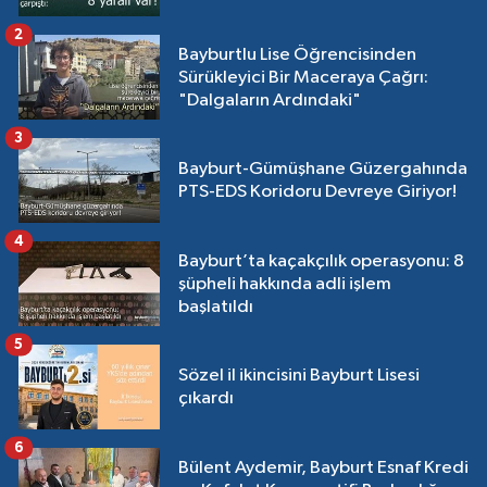
2
Bayburtlu Lise Öğrencisinden
Sürükleyici Bir Maceraya Çağrı:
"Dalgaların Ardındaki"
3
Bayburt-Gümüşhane Güzergahında
PTS-EDS Koridoru Devreye Giriyor!
4
Bayburt’ta kaçakçılık operasyonu: 8
şüpheli hakkında adli işlem
başlatıldı
5
Sözel il ikincisini Bayburt Lisesi
çıkardı
6
Bülent Aydemir, Bayburt Esnaf Kredi