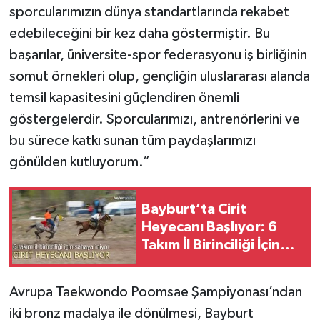
sporcularımızın dünya standartlarında rekabet
edebileceğini bir kez daha göstermiştir. Bu
başarılar, üniversite-spor federasyonu iş birliğinin
somut örnekleri olup, gençliğin uluslararası alanda
temsil kapasitesini güçlendiren önemli
göstergelerdir. Sporcularımızı, antrenörlerini ve
bu sürece katkı sunan tüm paydaşlarımızı
gönülden kutluyorum.”
Bayburt’ta Cirit
Heyecanı Başlıyor: 6
Takım İl Birinciliği İçin
Sahaya İniyor
Avrupa Taekwondo Poomsae Şampiyonası’ndan
iki bronz madalya ile dönülmesi, Bayburt