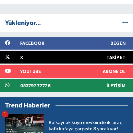
Yükleniyor...
FACEBOOK
BEĞEN
X
TAKIP ET
YOUTUBE
ABONE OL
05379277726
İLETIŞIM
Trend Haberler
1
Balkaynak köyü mevkiinde iki araç
kafa kafaya çarpıştı: 8 yaralı var!