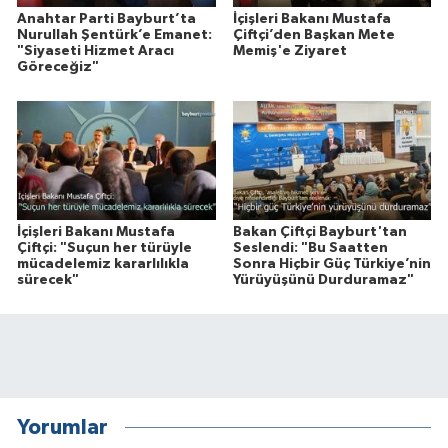
Anahtar Parti Bayburt’ta
İçişleri Bakanı Mustafa
Nurullah Şentürk’e Emanet:
Çiftçi’den Başkan Mete
"Siyaseti Hizmet Aracı
Memiş'e Ziyaret
Göreceğiz"
İçişleri Bakanı Mustafa
Bakan Çiftçi Bayburt'tan
Çiftçi: "Suçun her türüyle
Seslendi: "Bu Saatten
mücadelemiz kararlılıkla
Sonra Hiçbir Güç Türkiye’nin
sürecek"
Yürüyüşünü Durduramaz"
Yorumlar