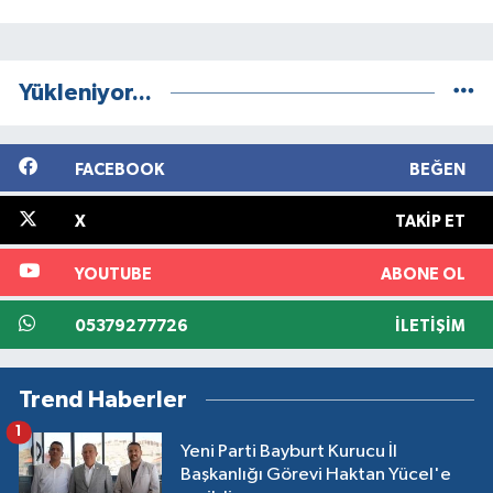
Yükleniyor...
FACEBOOK
BEĞEN
X
TAKIP ET
YOUTUBE
ABONE OL
05379277726
İLETIŞIM
Trend Haberler
1
Yeni Parti Bayburt Kurucu İl
Başkanlığı Görevi Haktan Yücel'e