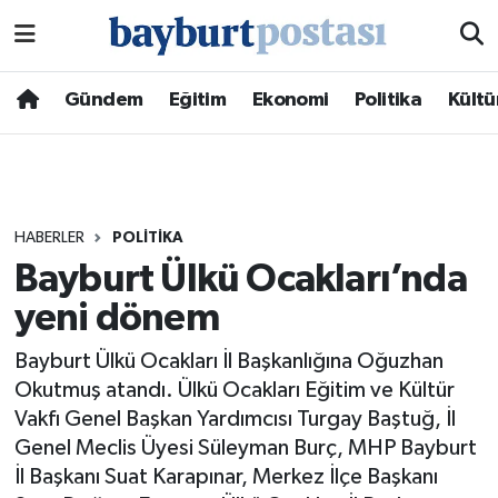
Nöbetçi Eczaneler
Gündem
Eğitim
Ekonomi
Politika
Kültü
Hava Durumu
Namaz Vakitleri
HABERLER
POLITIKA
Trafik Durumu
Bayburt Ülkü Ocakları’nda
yeni dönem
Süper Lig Puan Durumu ve Fikstür
Bayburt Ülkü Ocakları İl Başkanlığına Oğuzhan
Tüm Manşetler
Okutmuş atandı. Ülkü Ocakları Eğitim ve Kültür
Vakfı Genel Başkan Yardımcısı Turgay Baştuğ, İl
Son Dakika Haberleri
Genel Meclis Üyesi Süleyman Burç, MHP Bayburt
İl Başkanı Suat Karapınar, Merkez İlçe Başkanı
Haber Arşivi