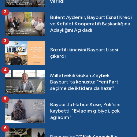
verildi
2
Bülent Aydemir, Bayburt Esnaf Kredi
ve Kefalet Kooperatifi Başkanlığına
Adaylığını Açıkladı
3
Sözel il ikincisini Bayburt Lisesi
çıkardı
4
Milletvekili Gökan Zeybek
Bayburt'ta konuştu: "Yeni Parti
seçime de iktidara da hazır"
5
Bayburtlu Hatice Köse, Puli'sini
kaybetti: "Evladım gibiydi, çok
ağladım"
6