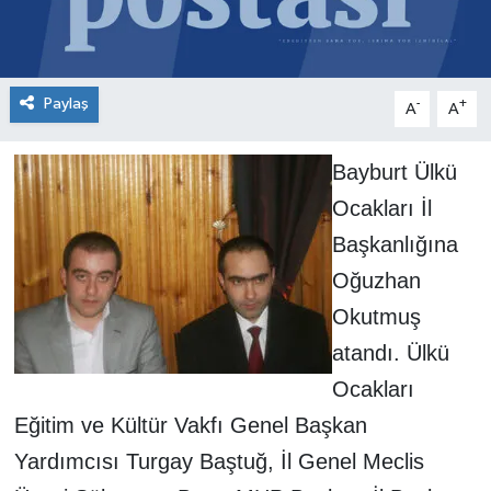
Paylaş
-
+
A
A
Bayburt Ülkü
Ocakları İl
Başkanlığına
Oğuzhan
Okutmuş
atandı. Ülkü
Ocakları
Eğitim ve Kültür Vakfı Genel Başkan
Yardımcısı Turgay Baştuğ, İl Genel Meclis