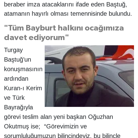
beraber imza atacaklarını ifade eden Baştuğ,
atamanın hayırlı olması temennisinde bulundu.
"Tüm Bayburt halkını ocağımıza
davet ediyorum"
Turgay
Baştuğ’un
konuşmasının
ardından
Kuran-ı Kerim
ve Türk
Bayrağıyla
görevi teslim alan yeni başkan Oğuzhan
Okutmuş ise;
“Görevimizin ve
sorumluluğumuzun bilincindeyiz, bu bilinçle