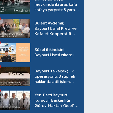
mevkiinde iki araç kafa
kafaya çarpıştı: 8 yaralı
var!
Bülent Aydemir,
Bayburt Esnaf Kredi ve
Kefalet Kooperatifi
Başkanlığına Adaylığını
Açıkladı
Sözel il ikincisini
Bayburt Lisesi çıkardı
Bayburt’ta kaçakçılık
operasyonu: 8 şüpheli
hakkında adli işlem
başlatıldı
Yeni Parti Bayburt
Kurucu İl Başkanlığı
Görevi Haktan Yücel'e
verildi