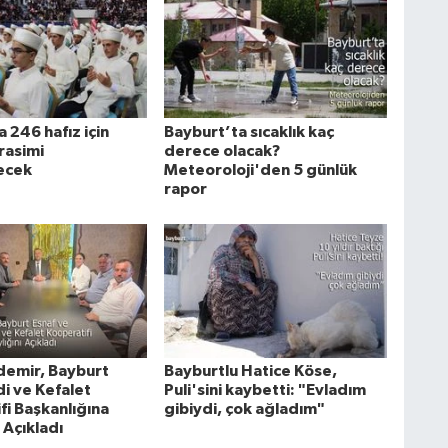
 246 hafız için
Bayburt’ta sıcaklık kaç
rasimi
derece olacak?
ecek
Meteoroloji'den 5 günlük
rapor
demir, Bayburt
Bayburtlu Hatice Köse,
i ve Kefalet
Puli'sini kaybetti: "Evladım
fi Başkanlığına
gibiydi, çok ağladım"
 Açıkladı