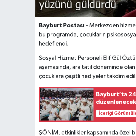
Bayburt Postası -
Merkezden hizmet a
bu programda, çocukların psikososyal
hedeflendi.
Sosyal Hizmet Personeli Elif Gül Öztür
aşamasında, ara tatil döneminde olan ço
çocuklara çeşitli hediyeler takdim edil
Bayburt’ta 246
düzenlenece
İçeriği Görüntül
ŞÖNİM, etkinlikler kapsamında özel bi