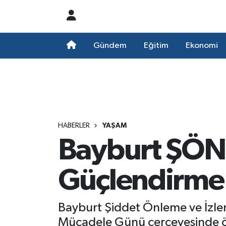
Nöbetçi Eczaneler
Gündem
Eğitim
Ekonomi
Hava Durumu
Namaz Vakitleri
Trafik Durumu
HABERLER
YAŞAM
Bayburt ŞÖN
Süper Lig Puan Durumu ve Fikstür
Tüm Manşetler
Güçlendirme 
Son Dakika Haberleri
Bayburt Şiddet Önleme ve İzlem
Haber Arşivi
Mücadele Günü çerçevesinde öne