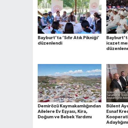
Bayburt’ta ‘Sıfır Atık Pikniği’
Bayburt’ta
düzenlendi
icazet me
düzenlen
Demirözü Kaymakamlığından
Bülent Ay
Ailelere Ev Eşyası, Kira,
Esnaf Kred
Doğum ve Bebek Yardımı
Kooperati
Adaylığını