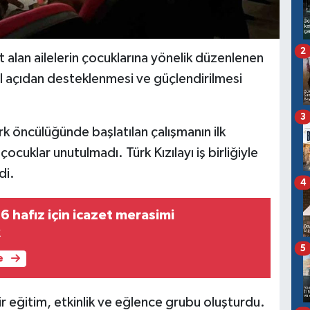
2
lan ailelerin çocuklarına yönelik düzenlenen
 açıdan desteklenmesi ve güçlendirilmesi
3
k öncülüğünde başlatılan çalışmanın ilk
cuklar unutulmadı. Türk Kızılayı iş birliğiyle
di.
4
 hafız için icazet merasimi
k
5
e
r eğitim, etkinlik ve eğlence grubu oluşturdu.