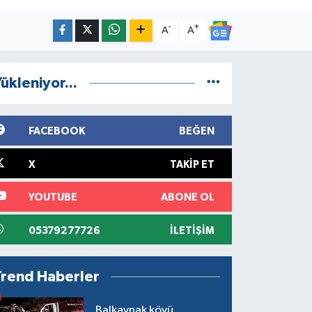
-
+
A
A
ükleniyor...
FACEBOOK
BEĞEN
X
TAKIP ET
YOUTUBE
ABONE OL
05379277726
İLETIŞIM
Trend Haberler
Balkaynak köyü