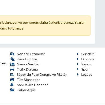
ş bulunuyor ve tüm sorumluluğu üstleniyorsunuz. Yazılan
rumlu tutulamaz.
Nöbetçi Eczaneler
Gündem
Hava Durumu
Ekonomi
n en
Namaz Vakitleri
Yaşam
Trafik Durumu
Spor
Süper Lig Puan Durumu ve Fikstür
Lezzet
Tüm Manşetler
Son Dakika Haberleri
Haber Arşivi