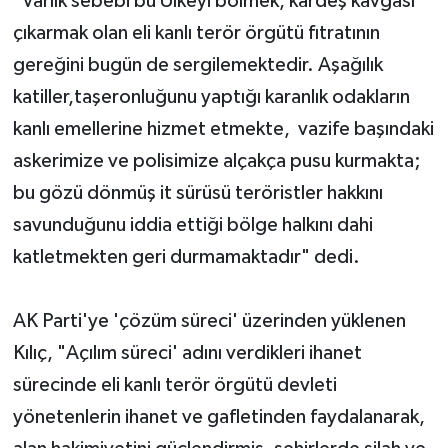
"Varlık sebebi bu Ülkeyi bölmek, kardeş kavgası
çıkarmak olan eli kanlı terör örgütü fıtratının
gereğini bugün de sergilemektedir. Aşağılık
katiller,taşeronluğunu yaptığı karanlık odakların
kanlı emellerine hizmet etmekte, vazife başındaki
askerimize ve polisimize alçakça pusu kurmakta;
bu gözü dönmüş it sürüsü teröristler hakkını
savunduğunu iddia ettiği bölge halkını dahi
katletmekten geri durmamaktadır" dedi.
AK Parti'ye 'çözüm süreci' üzerinden yüklenen
Kılıç, "Açılım süreci' adını verdikleri ihanet
sürecinde eli kanlı terör örgütü devleti
yönetenlerin ihanet ve gafletinden faydalanarak,