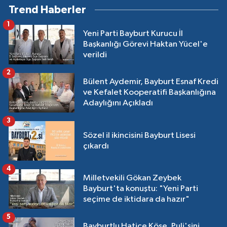
Trend Haberler
1
Yeni Parti Bayburt Kurucu İl
Başkanlığı Görevi Haktan Yücel'e
verildi
2
Bülent Aydemir, Bayburt Esnaf Kredi
ve Kefalet Kooperatifi Başkanlığına
Adaylığını Açıkladı
3
Sözel il ikincisini Bayburt Lisesi
çıkardı
4
Milletvekili Gökan Zeybek
Bayburt'ta konuştu: "Yeni Parti
seçime de iktidara da hazır"
5
Bayburtlu Hatice Köse, Puli'sini