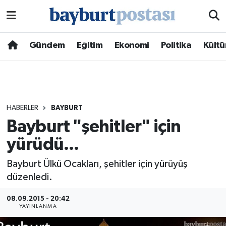
Nöbetçi Eczaneler
Gündem
Eğitim
Ekonomi
Politika
Kültü
Hava Durumu
Namaz Vakitleri
HABERLER
BAYBURT
Trafik Durumu
Bayburt "şehitler" için
yürüdü...
Süper Lig Puan Durumu ve Fikstür
Bayburt Ülkü Ocakları, şehitler için yürüyüş
Tüm Manşetler
düzenledi.
Son Dakika Haberleri
08.09.2015 - 20:42
YAYINLANMA
Haber Arşivi