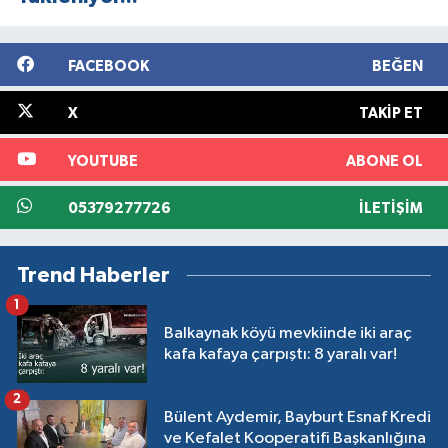
FACEBOOK
BEĞEN
X
TAKIP ET
YOUTUBE
ABONE OL
05379277726
İLETIŞIM
Trend Haberler
1
Balkaynak köyü mevkiinde iki araç
kafa kafaya çarpıştı: 8 yaralı var!
2
Bülent Aydemir, Bayburt Esnaf Kredi
ve Kefalet Kooperatifi Başkanlığına