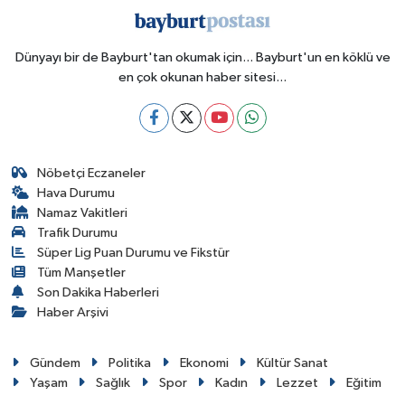
Dünyayı bir de Bayburt'tan okumak için... Bayburt'un en köklü ve
en çok okunan haber sitesi...
Nöbetçi Eczaneler
Hava Durumu
Namaz Vakitleri
Trafik Durumu
Süper Lig Puan Durumu ve Fikstür
Tüm Manşetler
Son Dakika Haberleri
Haber Arşivi
Gündem
Politika
Ekonomi
Kültür Sanat
Yaşam
Sağlık
Spor
Kadın
Lezzet
Eğitim