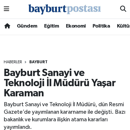
Nöbetçi Eczaneler
Gündem
Eğitim
Ekonomi
Politika
Kültü
Hava Durumu
Namaz Vakitleri
HABERLER
BAYBURT
Trafik Durumu
Bayburt Sanayi ve
Teknoloji İl Müdürü Yaşar
Süper Lig Puan Durumu ve Fikstür
Karaman
Tüm Manşetler
Bayburt Sanayi ve Teknoloji İl Müdürü, dün Resmi
Son Dakika Haberleri
Gazete’de yayımlanan kararname ile değişti. Bazı
bakanlık ve kurumlara ilişkin atama kararları
Haber Arşivi
yayımlandı.