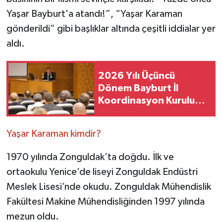
Yaşar Bayburt'a atandı!”, “Yaşar Karaman
gönderildi” gibi başlıklar altında çeşitli iddialar yer
aldı.
2026 Yılı Üçüncü
Dönem Bayburt İl
Koordinasyon Kurulu
Toplantısı Yapıldı
Yaşar Karaman kimdir?
1970 yılında Zonguldak’ta doğdu. İlk ve
ortaokulu Yenice’de liseyi Zonguldak Endüstri
Meslek Lisesi’nde okudu. Zonguldak Mühendislik
Fakültesi Makine Mühendisliğinden 1997 yılında
mezun oldu.