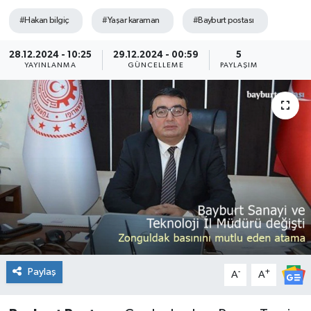
#Hakan bilgiç
#Yaşar karaman
#Bayburt postası
28.12.2024 - 10:25
29.12.2024 - 00:59
5
YAYINLANMA
GÜNCELLEME
PAYLAŞIM
Paylaş
-
+
A
A