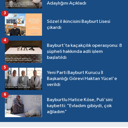
Adaylığını Açıkladı
3
Sözel il ikincisini Bayburt Lisesi
çıkardı
4
Bayburt’ta kaçakçılık operasyonu: 8
şüpheli hakkında adli işlem
başlatıldı
5
Yeni Parti Bayburt Kurucu İl
Başkanlığı Görevi Haktan Yücel'e
verildi
6
Bayburtlu Hatice Köse, Puli'sini
kaybetti: "Evladım gibiydi, çok
ağladım"