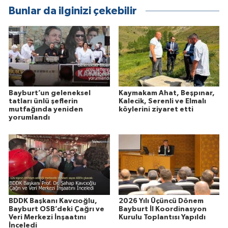
Bunlar da ilginizi çekebilir
Bayburt’un geleneksel
Kaymakam Ahat, Beşpınar,
tatları ünlü şeflerin
Kalecik, Serenli ve Elmalı
mutfağında yeniden
köylerini ziyaret etti
yorumlandı
BDDK Başkanı Kavcıoğlu,
2026 Yılı Üçüncü Dönem
Bayburt OSB’deki Çağrı ve
Bayburt İl Koordinasyon
Veri Merkezi İnşaatını
Kurulu Toplantısı Yapıldı
İnceledi