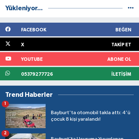
Yükleniyor...
FACEBOOK
BEĞEN
X
TAKIP ET
YOUTUBE
ABONE OL
05379277726
İLETIŞIM
Trend Haberler
1
Bayburt'ta otomobil takla attı: 4'ü
çocuk 8 kişi yaralandı!
2