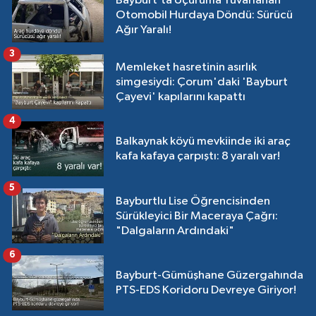
Bayburt’ta Uçuruma Yuvarlanan
Otomobil Hurdaya Döndü: Sürücü
Ağır Yaralı!
3
Memleket hasretinin asırlık
simgesiydi: Çorum'daki 'Bayburt
Çayevi' kapılarını kapattı
4
Balkaynak köyü mevkiinde iki araç
kafa kafaya çarpıştı: 8 yaralı var!
5
Bayburtlu Lise Öğrencisinden
Sürükleyici Bir Maceraya Çağrı:
"Dalgaların Ardındaki"
6
Bayburt-Gümüşhane Güzergahında
PTS-EDS Koridoru Devreye Giriyor!