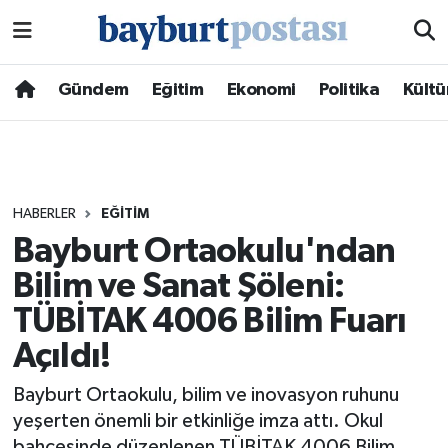
Nöbetçi Eczaneler
Gündem
Eğitim
Ekonomi
Politika
Kültü
Hava Durumu
Namaz Vakitleri
HABERLER
EĞITIM
Trafik Durumu
Bayburt Ortaokulu'ndan
Bilim ve Sanat Şöleni:
Süper Lig Puan Durumu ve Fikstür
TÜBİTAK 4006 Bilim Fuarı
Tüm Manşetler
Açıldı!
Son Dakika Haberleri
Bayburt Ortaokulu, bilim ve inovasyon ruhunu
yeşerten önemli bir etkinliğe imza attı. Okul
Haber Arşivi
bahçesinde düzenlenen TÜBİTAK 4006 Bilim