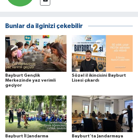
Bunlar da ilginizi çekebilir
Bayburt Gençlik
Sözel il ikincisini Bayburt
Merkezinde yaz verimli
Lisesi çıkardı
geçiyor
Bayburt İl Jandarma
Bayburt’ta Jandarmaya