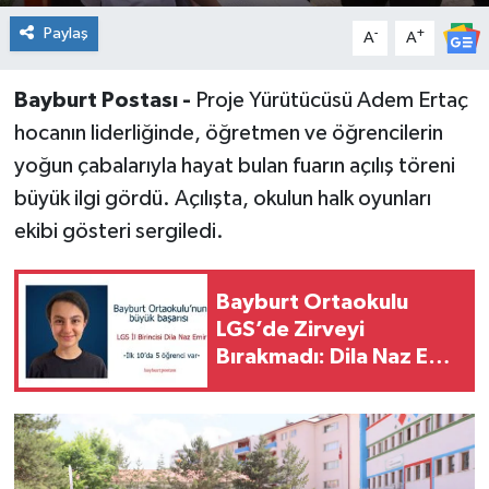
Paylaş
-
+
A
A
Bayburt Postası -
Proje Yürütücüsü Adem Ertaç
hocanın liderliğinde, öğretmen ve öğrencilerin
yoğun çabalarıyla hayat bulan fuarın açılış töreni
büyük ilgi gördü. Açılışta, okulun halk oyunları
ekibi gösteri sergiledi.
Bayburt Ortaokulu
LGS’de Zirveyi
Bırakmadı: Dila Naz Emir
İl Birincisi Oldu