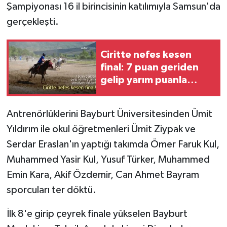
Şampiyonası 16 il birincisinin katılımıyla Samsun'da
gerçekleşti.
Ciritte nefes kesen
final: 7 puan geriden
gelip yarım puanla
şampiyon oldular!
Antrenörlüklerini Bayburt Üniversitesinden Ümit
Yıldırım ile okul öğretmenleri Ümit Ziypak ve
Serdar Eraslan'ın yaptığı takımda Ömer Faruk Kul,
Muhammed Yasir Kul, Yusuf Türker, Muhammed
Emin Kara, Akif Özdemir, Can Ahmet Bayram
sporcuları ter döktü.
İlk 8'e girip çeyrek finale yükselen Bayburt