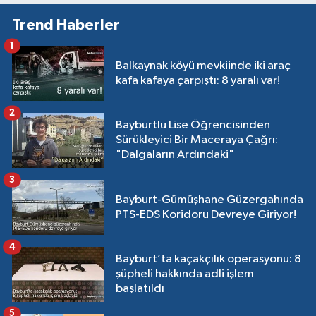
Trend Haberler
1
Balkaynak köyü mevkiinde iki araç
kafa kafaya çarpıştı: 8 yaralı var!
2
Bayburtlu Lise Öğrencisinden
Sürükleyici Bir Maceraya Çağrı:
"Dalgaların Ardındaki"
3
Bayburt-Gümüşhane Güzergahında
PTS-EDS Koridoru Devreye Giriyor!
4
Bayburt’ta kaçakçılık operasyonu: 8
şüpheli hakkında adli işlem
başlatıldı
5