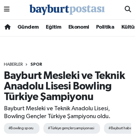
Nöbetçi Eczaneler
Gündem
Eğitim
Ekonomi
Politika
Kültü
Hava Durumu
Namaz Vakitleri
HABERLER
SPOR
Trafik Durumu
Bayburt Mesleki ve Teknik
Anadolu Lisesi Bowling
Süper Lig Puan Durumu ve Fikstür
Türkiye Şampiyonu
Tüm Manşetler
Bayburt Mesleki ve Teknik Anadolu Lisesi,
Son Dakika Haberleri
Bowling Gençler Türkiye Şampiyonu oldu.
#Bowling sporu
#Türkiye gençler şampiyonasi
#Bayburt haberle
Haber Arşivi