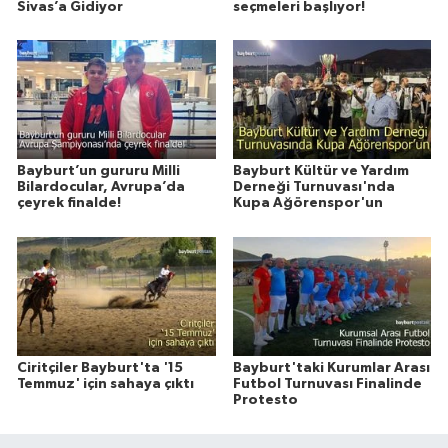
Sivas’a Gidiyor
seçmeleri başlıyor!
Bayburt’un gururu Milli
Bayburt Kültür ve Yardım
Bilardocular, Avrupa’da
Derneği Turnuvası'nda
çeyrek finalde!
Kupa Ağörenspor'un
Ciritçiler Bayburt'ta '15
Bayburt'taki Kurumlar Arası
Temmuz' için sahaya çıktı
Futbol Turnuvası Finalinde
Protesto