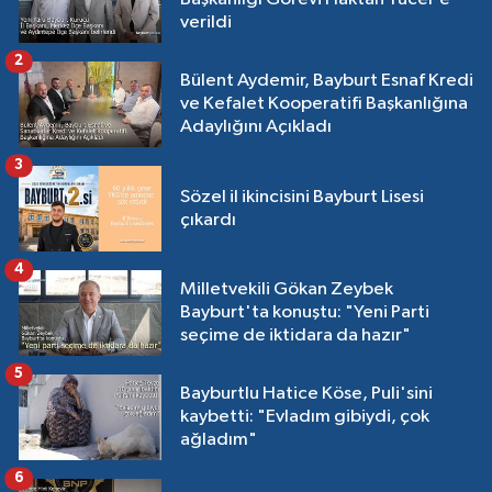
verildi
2
Bülent Aydemir, Bayburt Esnaf Kredi
ve Kefalet Kooperatifi Başkanlığına
Adaylığını Açıkladı
3
Sözel il ikincisini Bayburt Lisesi
çıkardı
4
Milletvekili Gökan Zeybek
Bayburt'ta konuştu: "Yeni Parti
seçime de iktidara da hazır"
5
Bayburtlu Hatice Köse, Puli'sini
kaybetti: "Evladım gibiydi, çok
ağladım"
6