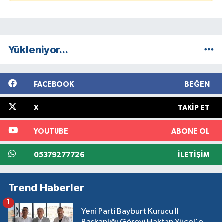
Yükleniyor...
FACEBOOK
BEĞEN
X
TAKIP ET
YOUTUBE
ABONE OL
05379277726
İLETIŞIM
Trend Haberler
1
Yeni Parti Bayburt Kurucu İl
Başkanlığı Görevi Haktan Yücel'e