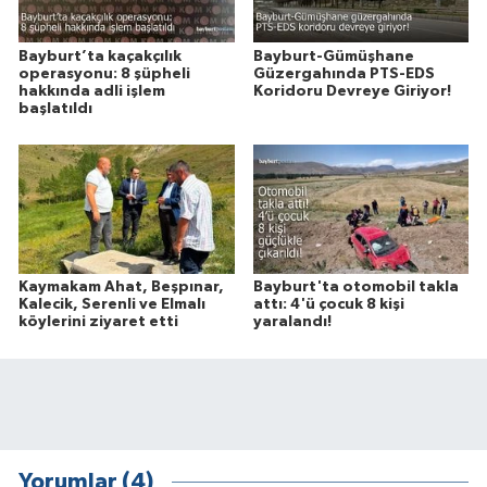
Bayburt’ta kaçakçılık
Bayburt-Gümüşhane
operasyonu: 8 şüpheli
Güzergahında PTS-EDS
hakkında adli işlem
Koridoru Devreye Giriyor!
başlatıldı
Kaymakam Ahat, Beşpınar,
Bayburt'ta otomobil takla
Kalecik, Serenli ve Elmalı
attı: 4'ü çocuk 8 kişi
köylerini ziyaret etti
yaralandı!
Yorumlar (4)