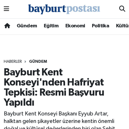
Nöbetçi Eczaneler
Gündem
Eğitim
Ekonomi
Politika
Kültü
Hava Durumu
Namaz Vakitleri
HABERLER
GÜNDEM
Trafik Durumu
Bayburt Kent
Konseyi'nden Hafriyat
Süper Lig Puan Durumu ve Fikstür
Tepkisi: Resmi Başvuru
Tüm Manşetler
Yapıldı
Son Dakika Haberleri
Bayburt Kent Konseyi Başkanı Eyyub Artar,
halktan gelen şikayetler üzerine kentin önemli
Haber Arşivi
doğal ve kültürel değerlerinden biri olan Şehit