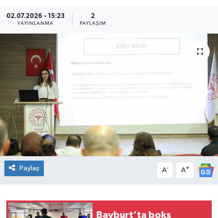
02.07.2026 - 15:23
2
YAYINLANMA
PAYLAŞIM
Paylaş
-
+
A
A
Bayburt’ta boks