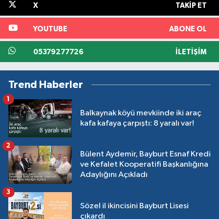
X
TAKIP ET
YOUTUBE
ABONE OL
05379277726
İLETIŞIM
Trend Haberler
1
Balkaynak köyü mevkiinde iki araç
kafa kafaya çarpıştı: 8 yaralı var!
2
Bülent Aydemir, Bayburt Esnaf Kredi
ve Kefalet Kooperatifi Başkanlığına
Adaylığını Açıkladı
3
Sözel il ikincisini Bayburt Lisesi
çıkardı