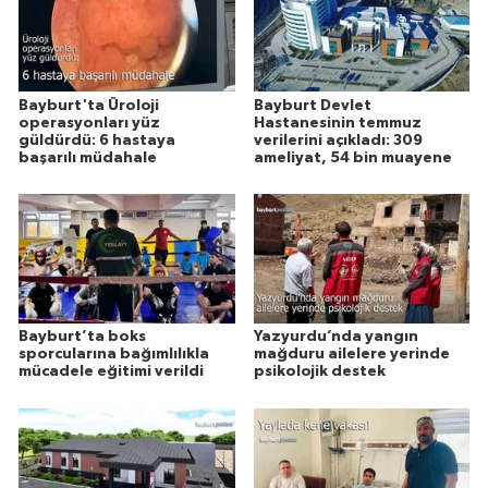
Bayburt'ta Üroloji
Bayburt Devlet
operasyonları yüz
Hastanesinin temmuz
güldürdü: 6 hastaya
verilerini açıkladı: 309
başarılı müdahale
ameliyat, 54 bin muayene
Bayburt’ta boks
Yazyurdu’nda yangın
sporcularına bağımlılıkla
mağduru ailelere yerinde
mücadele eğitimi verildi
psikolojik destek