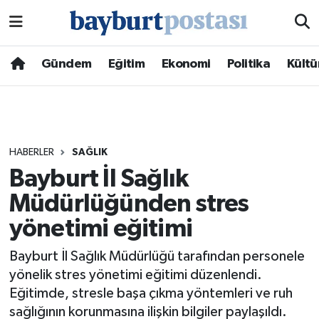
Nöbetçi Eczaneler
Gündem
Eğitim
Ekonomi
Politika
Kültü
Hava Durumu
Namaz Vakitleri
HABERLER
SAĞLIK
Trafik Durumu
Bayburt İl Sağlık
Müdürlüğünden stres
Süper Lig Puan Durumu ve Fikstür
yönetimi eğitimi
Tüm Manşetler
Bayburt İl Sağlık Müdürlüğü tarafından personele
Son Dakika Haberleri
yönelik stres yönetimi eğitimi düzenlendi.
Eğitimde, stresle başa çıkma yöntemleri ve ruh
Haber Arşivi
sağlığının korunmasına ilişkin bilgiler paylaşıldı.