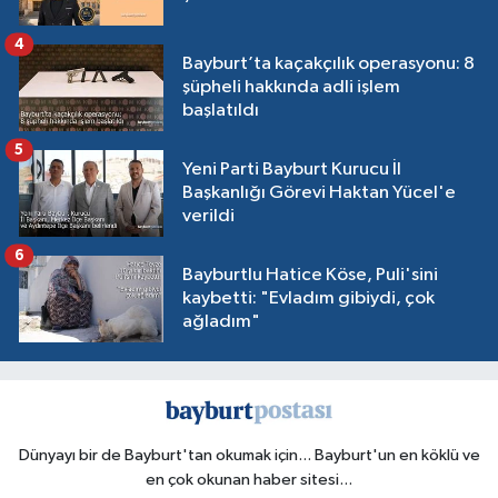
4
Bayburt’ta kaçakçılık operasyonu: 8
şüpheli hakkında adli işlem
başlatıldı
5
Yeni Parti Bayburt Kurucu İl
Başkanlığı Görevi Haktan Yücel'e
verildi
6
Bayburtlu Hatice Köse, Puli'sini
kaybetti: "Evladım gibiydi, çok
ağladım"
Dünyayı bir de Bayburt'tan okumak için... Bayburt'un en köklü ve
en çok okunan haber sitesi...