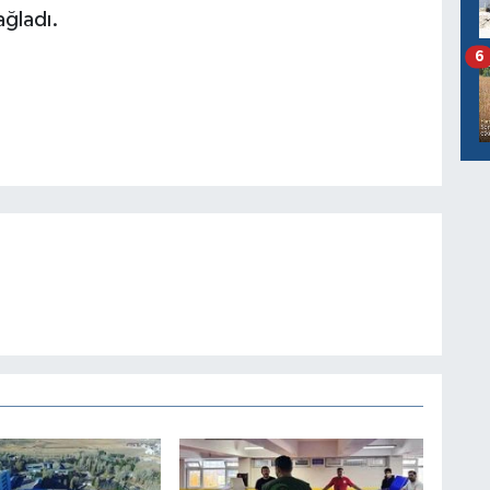
ağladı.
6