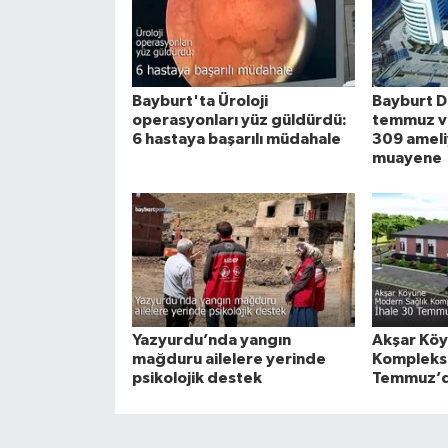
Bayburt'ta Üroloji
Bayburt D
operasyonları yüz güldürdü:
temmuz ver
6 hastaya başarılı müdahale
309 ameli
muayene
Yazyurdu’nda yangın
Akşar Köy
mağduru ailelere yerinde
Kompleksi
psikolojik destek
Temmuz’da