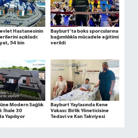
evlet Hastanesinin
Bayburt’ta boks sporcularına
ilerini açıkladı:
bağımlılıkla mücadele eğitimi
yat, 54 bin
verildi
üne Modern Sağlık
Bayburt Yaylasında Kene
: İhale 30
Vakası: Birlik Yöneticisine
 Yapılıyor
Tedavi ve Kan Takviyesi