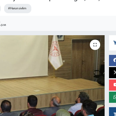
#Harun sivlim
2
AŞIM
Y