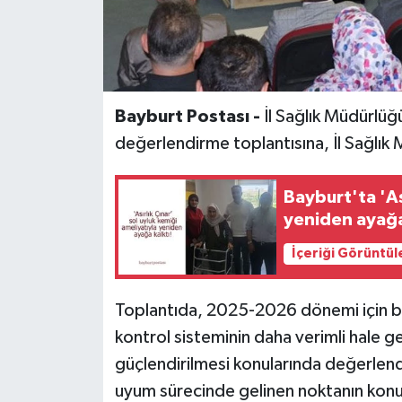
Bayburt Postası -
İl Sağlık Müdürlüğ
değerlendirme toplantısına, İl Sağlık 
Bayburt'ta 'As
yeniden ayağa
İçeriği Görüntül
Toplantıda, 2025-2026 dönemi için belir
kontrol sisteminin daha verimli hale ge
güçlendirilmesi konularında değerlend
uyum sürecinde gelinen noktanın konu