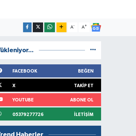
-
+
A
A
ükleniyor...
FACEBOOK
BEĞEN
X
TAKIP ET
YOUTUBE
ABONE OL
05379277726
İLETIŞIM
Trend Haberler