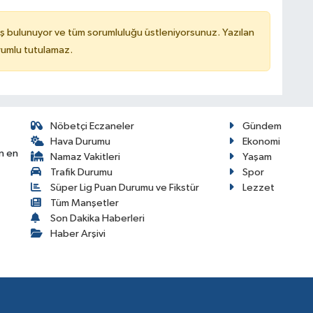
ş bulunuyor ve tüm sorumluluğu üstleniyorsunuz. Yazılan
rumlu tutulamaz.
Nöbetçi Eczaneler
Gündem
Hava Durumu
Ekonomi
n en
Namaz Vakitleri
Yaşam
Trafik Durumu
Spor
Süper Lig Puan Durumu ve Fikstür
Lezzet
Tüm Manşetler
Son Dakika Haberleri
Haber Arşivi