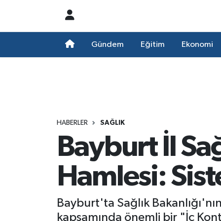
Nöbetçi Eczaneler
Gündem
Eğitim
Ekonomi
Hava Durumu
Namaz Vakitleri
Trafik Durumu
HABERLER
SAĞLIK
Bayburt İl Sa
Süper Lig Puan Durumu ve Fikstür
Tüm Manşetler
Hamlesi: Sist
Son Dakika Haberleri
Bayburt'ta Sağlık Bakanlığı'n
Haber Arşivi
kapsamında önemli bir "İç Kontr