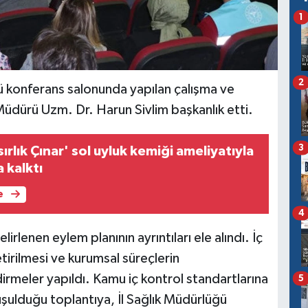
1
2
ü konferans salonunda yapılan çalışma ve
Müdürü Uzm. Dr. Harun Sivlim başkanlık etti.
3
ırlık Çınar' sol uyluk kemiği ameliyatıyla
 kalktı
e
4
lenen eylem planının ayrıntıları ele alındı. İç
tirilmesi ve kurumsal süreçlerin
irmeler yapıldı. Kamu iç kontrol standartlarına
5
şulduğu toplantıya, İl Sağlık Müdürlüğü