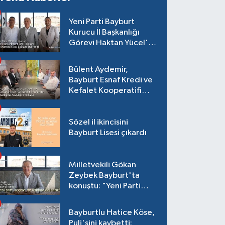
Yeni Parti Bayburt
Kurucu İl Başkanlığı
Görevi Haktan Yücel'e
verildi
Bülent Aydemir,
Bayburt Esnaf Kredi ve
Kefalet Kooperatifi
Başkanlığına Adaylığını
Açıkladı
Sözel il ikincisini
Bayburt Lisesi çıkardı
Milletvekili Gökan
Zeybek Bayburt'ta
konuştu: "Yeni Parti
seçime de iktidara da
hazır"
Bayburtlu Hatice Köse,
Puli'sini kaybetti: