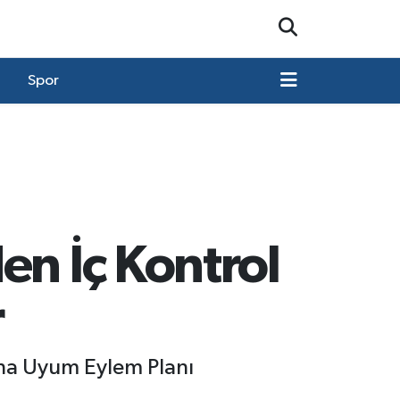
Spor
en İç Kontrol
r
ına Uyum Eylem Planı
.