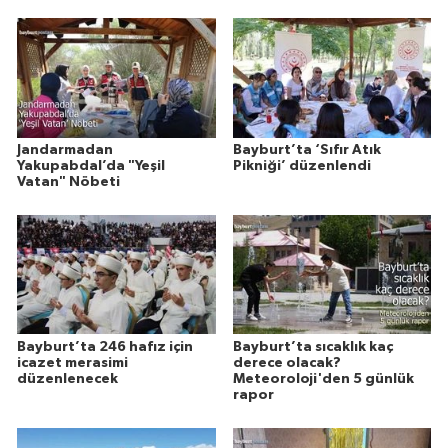
Jandarmadan
Bayburt’ta ‘Sıfır Atık
Yakupabdal’da "Yeşil
Pikniği’ düzenlendi
Vatan" Nöbeti
Bayburt’ta 246 hafız için
Bayburt’ta sıcaklık kaç
icazet merasimi
derece olacak?
düzenlenecek
Meteoroloji'den 5 günlük
rapor