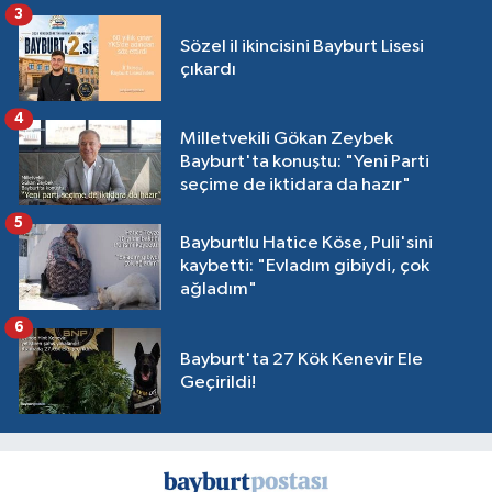
3
Sözel il ikincisini Bayburt Lisesi
çıkardı
4
Milletvekili Gökan Zeybek
Bayburt'ta konuştu: "Yeni Parti
seçime de iktidara da hazır"
5
Bayburtlu Hatice Köse, Puli'sini
kaybetti: "Evladım gibiydi, çok
ağladım"
6
Bayburt'ta 27 Kök Kenevir Ele
Geçirildi!