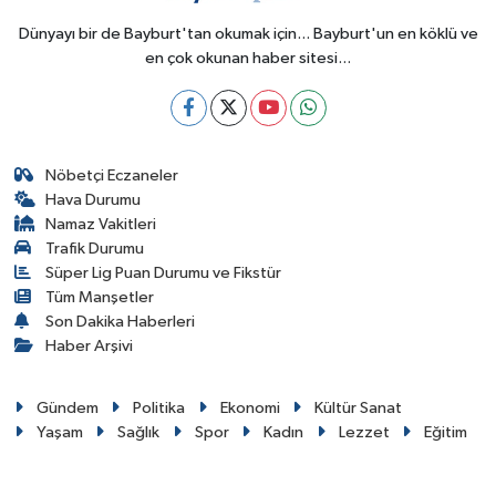
Dünyayı bir de Bayburt'tan okumak için... Bayburt'un en köklü ve
en çok okunan haber sitesi...
Nöbetçi Eczaneler
Hava Durumu
Namaz Vakitleri
Trafik Durumu
Süper Lig Puan Durumu ve Fikstür
Tüm Manşetler
Son Dakika Haberleri
Haber Arşivi
Gündem
Politika
Ekonomi
Kültür Sanat
Yaşam
Sağlık
Spor
Kadın
Lezzet
Eğitim