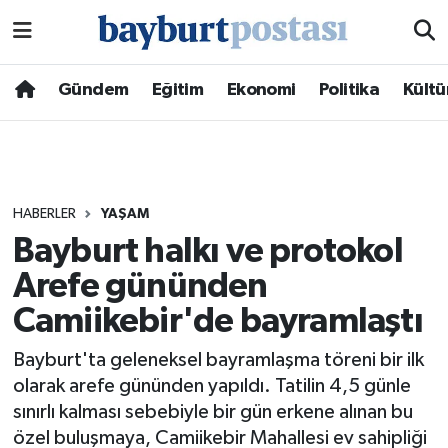
Nöbetçi Eczaneler
Gündem
Eğitim
Ekonomi
Politika
Kültü
Hava Durumu
Namaz Vakitleri
HABERLER
YAŞAM
Trafik Durumu
Bayburt halkı ve protokol
Arefe gününden
Süper Lig Puan Durumu ve Fikstür
Camiikebir'de bayramlaştı
Tüm Manşetler
Bayburt'ta geleneksel bayramlaşma töreni bir ilk
Son Dakika Haberleri
olarak arefe gününden yapıldı. Tatilin 4,5 günle
sınırlı kalması sebebiyle bir gün erkene alınan bu
Haber Arşivi
özel buluşmaya, Camiikebir Mahallesi ev sahipliği