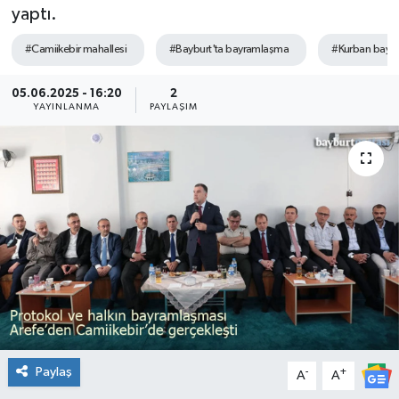
yaptı.
#Camiikebir mahallesi
#Bayburt'ta bayramlaşma
#Kurban bayra
05.06.2025 - 16:20
2
YAYINLANMA
PAYLAŞIM
Paylaş
-
+
A
A