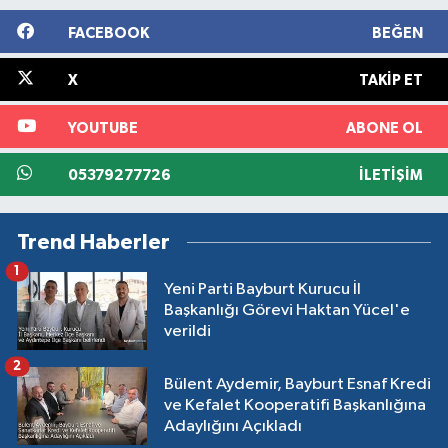
FACEBOOK
BEĞEN
X
TAKIP ET
YOUTUBE
ABONE OL
05379277726
İLETIŞIM
Trend Haberler
1
Yeni Parti Bayburt Kurucu İl
Başkanlığı Görevi Haktan Yücel'e
verildi
2
Bülent Aydemir, Bayburt Esnaf Kredi
ve Kefalet Kooperatifi Başkanlığına
Adaylığını Açıkladı