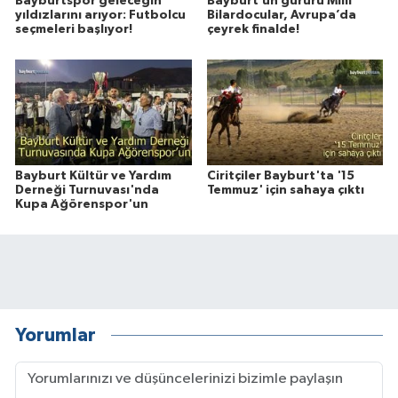
Bayburtspor geleceğin
Bayburt’un gururu Milli
yıldızlarını arıyor: Futbolcu
Bilardocular, Avrupa’da
seçmeleri başlıyor!
çeyrek finalde!
Bayburt Kültür ve Yardım
Ciritçiler Bayburt'ta '15
Derneği Turnuvası'nda
Temmuz' için sahaya çıktı
Kupa Ağörenspor'un
Yorumlar