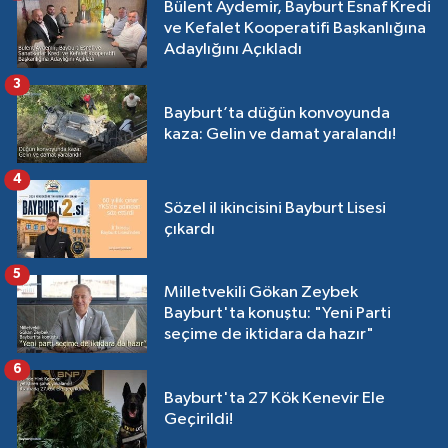
Bülent Aydemir, Bayburt Esnaf Kredi
ve Kefalet Kooperatifi Başkanlığına
Adaylığını Açıkladı
3
Bayburt’ta düğün konvoyunda
kaza: Gelin ve damat yaralandı!
4
Sözel il ikincisini Bayburt Lisesi
çıkardı
5
Milletvekili Gökan Zeybek
Bayburt'ta konuştu: "Yeni Parti
seçime de iktidara da hazır"
6
Bayburt'ta 27 Kök Kenevir Ele
Geçirildi!