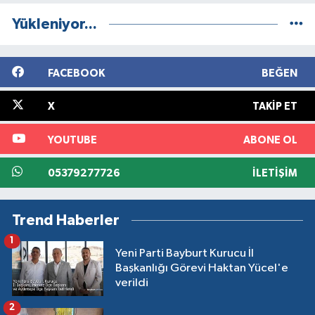
Yükleniyor...
FACEBOOK
BEĞEN
X
TAKIP ET
YOUTUBE
ABONE OL
05379277726
İLETIŞIM
Trend Haberler
1
Yeni Parti Bayburt Kurucu İl
Başkanlığı Görevi Haktan Yücel'e
verildi
2