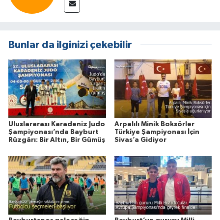
Bunlar da ilginizi çekebilir
Uluslararası Karadeniz Judo
Arpalılı Minik Boksörler
Şampiyonası’nda Bayburt
Türkiye Şampiyonası İçin
Rüzgârı: Bir Altın, Bir Gümüş
Sivas’a Gidiyor