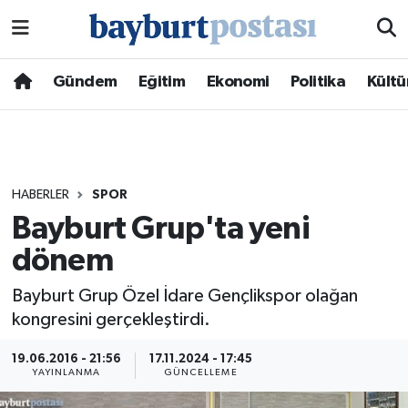
Nöbetçi Eczaneler
Gündem
Eğitim
Ekonomi
Politika
Kültü
Hava Durumu
Namaz Vakitleri
HABERLER
SPOR
Trafik Durumu
Bayburt Grup'ta yeni
dönem
Süper Lig Puan Durumu ve Fikstür
Bayburt Grup Özel İdare Gençlikspor olağan
Tüm Manşetler
kongresini gerçekleştirdi.
Son Dakika Haberleri
19.06.2016 - 21:56
17.11.2024 - 17:45
YAYINLANMA
GÜNCELLEME
Haber Arşivi