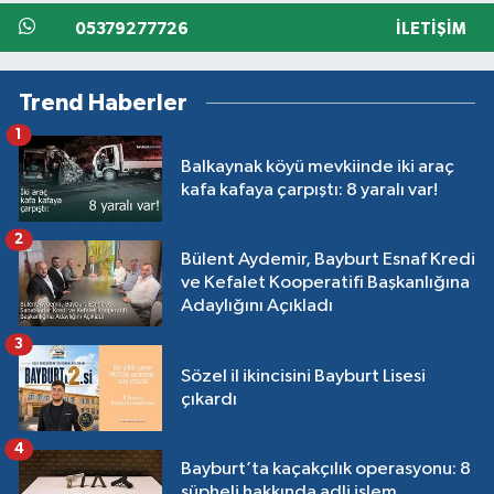
05379277726
İLETIŞIM
Trend Haberler
1
Balkaynak köyü mevkiinde iki araç
kafa kafaya çarpıştı: 8 yaralı var!
2
Bülent Aydemir, Bayburt Esnaf Kredi
ve Kefalet Kooperatifi Başkanlığına
Adaylığını Açıkladı
3
Sözel il ikincisini Bayburt Lisesi
çıkardı
4
Bayburt’ta kaçakçılık operasyonu: 8
şüpheli hakkında adli işlem