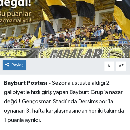
Paylaş
-
+
A
A
Bayburt Postası -
Sezona üstüste aldığı 2
galibiyetle hızlı giriş yapan Bayburt Grup'a nazar
değdi! Gençosman Stadı'nda Dersimspor'la
oynanan 3. hafta karşılaşmasından her iki takımda
1 puanla ayrıldı.