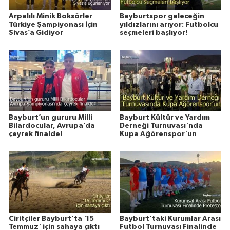
Arpalılı Minik Boksörler
Bayburtspor geleceğin
Türkiye Şampiyonası İçin
yıldızlarını arıyor: Futbolcu
Sivas’a Gidiyor
seçmeleri başlıyor!
Bayburt’un gururu Milli
Bayburt Kültür ve Yardım
Bilardocular, Avrupa’da
Derneği Turnuvası'nda
çeyrek finalde!
Kupa Ağörenspor'un
Ciritçiler Bayburt'ta '15
Bayburt'taki Kurumlar Arası
Temmuz' için sahaya çıktı
Futbol Turnuvası Finalinde