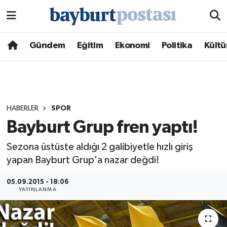
Nöbetçi Eczaneler
Gündem
Eğitim
Ekonomi
Politika
Kültü
Hava Durumu
Namaz Vakitleri
HABERLER
SPOR
Trafik Durumu
Bayburt Grup fren yaptı!
Süper Lig Puan Durumu ve Fikstür
Sezona üstüste aldığı 2 galibiyetle hızlı giriş
yapan Bayburt Grup'a nazar değdi!
Tüm Manşetler
05.09.2015 - 18:06
YAYINLANMA
Son Dakika Haberleri
Haber Arşivi