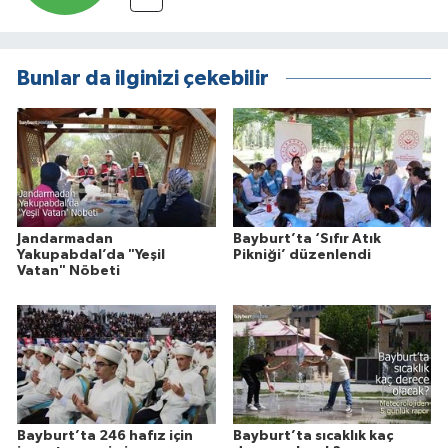
Bunlar da ilginizi çekebilir
Jandarmadan
Bayburt’ta ‘Sıfır Atık
Yakupabdal’da "Yeşil
Pikniği’ düzenlendi
Vatan" Nöbeti
Bayburt’ta 246 hafız için
Bayburt’ta sıcaklık kaç