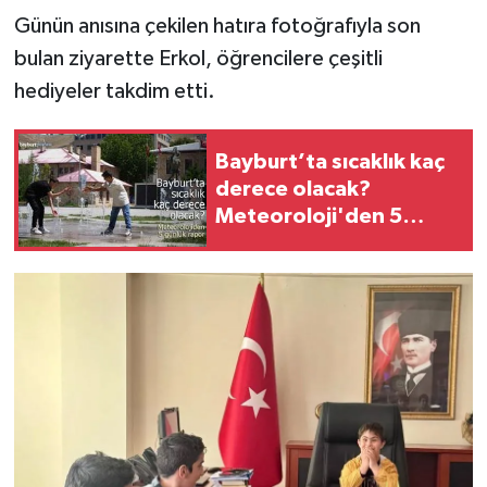
Günün anısına çekilen hatıra fotoğrafıyla son
bulan ziyarette Erkol, öğrencilere çeşitli
hediyeler takdim etti.
Bayburt’ta sıcaklık kaç
derece olacak?
Meteoroloji'den 5
günlük rapor