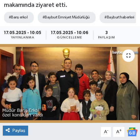
makamında ziyaret etti.
#Barış erkol
#Bayburt Emniyet Müdürlüğü
#Bayburt haberleri
17.05.2025 - 10:05
17.05.2025 - 10:06
3
YAYINLANMA
GÜNCELLEME
PAYLAŞIM
Paylaş
-
+
A
A