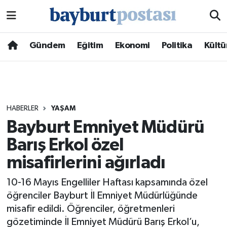
Nöbetçi Eczaneler
Gündem
Eğitim
Ekonomi
Politika
Kültü
Hava Durumu
Namaz Vakitleri
HABERLER
YAŞAM
Trafik Durumu
Bayburt Emniyet Müdürü
Barış Erkol özel
Süper Lig Puan Durumu ve Fikstür
misafirlerini ağırladı
Tüm Manşetler
10-16 Mayıs Engelliler Haftası kapsamında özel
Son Dakika Haberleri
öğrenciler Bayburt İl Emniyet Müdürlüğünde
misafir edildi. Öğrenciler, öğretmenleri
Haber Arşivi
gözetiminde İl Emniyet Müdürü Barış Erkol’u,