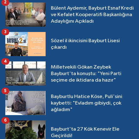
2
Bülent Aydemir, Bayburt Esnaf Kredi
ve Kefalet Kooperatifi Başkanlığına
Adaylığını Açıkladı
3
Sözel il ikincisini Bayburt Lisesi
çıkardı
4
Milletvekili Gökan Zeybek
Bayburt'ta konuştu: "Yeni Parti
seçime de iktidara da hazır"
5
Bayburtlu Hatice Köse, Puli'sini
kaybetti: "Evladım gibiydi, çok
ağladım"
6
Bayburt'ta 27 Kök Kenevir Ele
Geçirildi!