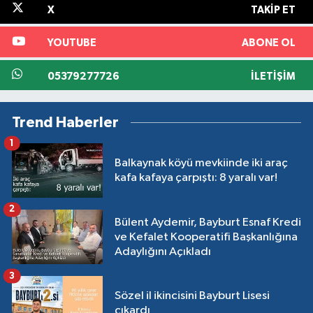
X
TAKIP ET
YOUTUBE
ABONE OL
05379277726
İLETIŞIM
Trend Haberler
1
Balkaynak köyü mevkiinde iki araç
kafa kafaya çarpıştı: 8 yaralı var!
2
Bülent Aydemir, Bayburt Esnaf Kredi
ve Kefalet Kooperatifi Başkanlığına
Adaylığını Açıkladı
3
Sözel il ikincisini Bayburt Lisesi
çıkardı