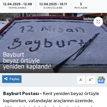
12.04.2025 - 12:48
13.04.2025 - 16:11
5
YAYINLANMA
GÜNCELLEME
PAYLAŞIM
Paylaş
-
+
A
A
Bayburt Postası -
Kent yeniden beyaz örtüyle
kaplanırken, vatandaşlar araçlarının üzerinde,