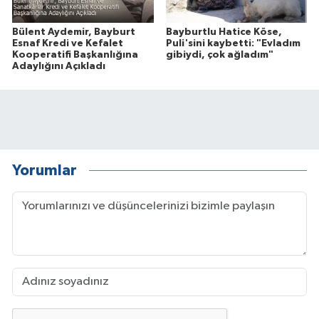
Bülent Aydemir, Bayburt
Bayburtlu Hatice Köse,
Esnaf Kredi ve Kefalet
Puli'sini kaybetti: "Evladım
Kooperatifi Başkanlığına
gibiydi, çok ağladım"
Adaylığını Açıkladı
Yorumlar