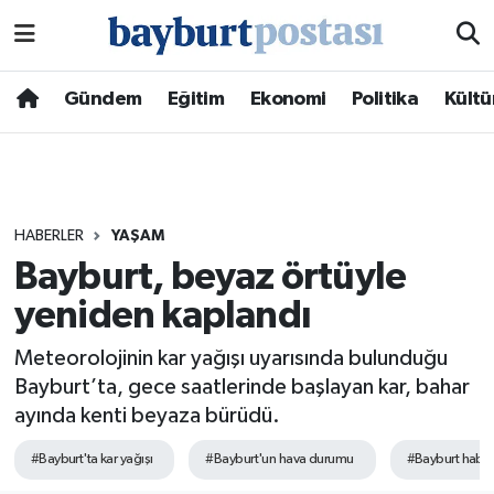
Nöbetçi Eczaneler
Gündem
Eğitim
Ekonomi
Politika
Kültü
Hava Durumu
Namaz Vakitleri
HABERLER
YAŞAM
Trafik Durumu
Bayburt, beyaz örtüyle
yeniden kaplandı
Süper Lig Puan Durumu ve Fikstür
Meteorolojinin kar yağışı uyarısında bulunduğu
Tüm Manşetler
Bayburt’ta, gece saatlerinde başlayan kar, bahar
ayında kenti beyaza bürüdü.
Son Dakika Haberleri
#Bayburt'ta kar yağışı
#Bayburt'un hava durumu
#Bayburt haberl
Haber Arşivi