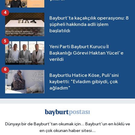
4
Bayburt’ta kaçakçılık operasyonu: 8
şüpheli hakkında adli işlem
başlatıldı
5
Yeni Parti Bayburt Kurucu İl
Başkanlığı Görevi Haktan Yücel'e
verildi
6
Bayburtlu Hatice Köse, Puli'sini
kaybetti: "Evladım gibiydi, çok
ağladım"
Dünyayı bir de Bayburt'tan okumak için... Bayburt'un en köklü ve
en çok okunan haber sitesi...