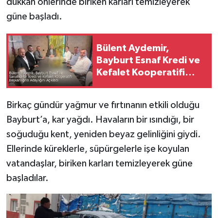
dükkan önlerinde biriken karları temizleyerek
güne başladı.
Bülent Aydemir,
Bayburt Esnaf Kredi ve
Kefalet Kooperatifi
Başkanlığına Adaylığını
Açıkladı
Birkaç gündür yağmur ve fırtınanın etkili olduğu
Bayburt’a, kar yağdı. Havaların bir ısındığı, bir
soğuduğu kent, yeniden beyaz gelinliğini giydi.
Ellerinde küreklerle, süpürgelerle işe koyulan
vatandaşlar, biriken karları temizleyerek güne
başladılar.