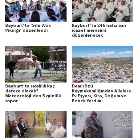
Bayburt’ta ‘Sıfır Atık
Bayburt’ta 246 hafız için
Pikniği’ düzenlendi
icazet merasimi
düzenlenecek
Bayburt’ta sıcaklık kaç
Demirözü
derece olacak?
Kaymakamlığından Ailelere
Meteoroloji'den 5 günlük
Ev Eşyası, Kira, Doğum ve
rapor
Bebek Yardımı