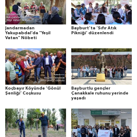
Jandarmadan
Bayburt’ta ‘Sıfır Atık
Yakupabdal’da "Yeşil
Pikniği’ düzenlendi
Vatan" Nöbeti
Koçbayır Köyünde ‘Gönül
Bayburtlu gençler
Şenliği’ Coşkusu
Çanakkale ruhunu yerinde
yaşadı