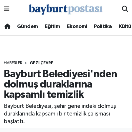
Nöbetçi Eczaneler
Gündem
Eğitim
Ekonomi
Politika
Kültü
Hava Durumu
Namaz Vakitleri
HABERLER
GEZI ÇEVRE
Trafik Durumu
Bayburt Belediyesi'nden
dolmuş duraklarına
Süper Lig Puan Durumu ve Fikstür
kapsamlı temizlik
Tüm Manşetler
Bayburt Belediyesi, şehir genelindeki dolmuş
Son Dakika Haberleri
duraklarında kapsamlı bir temizlik çalışması
başlattı.
Haber Arşivi