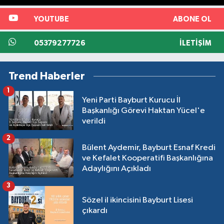
YOUTUBE
ABONE OL
05379277726
İLETIŞIM
Trend Haberler
1
Yeni Parti Bayburt Kurucu İl
Başkanlığı Görevi Haktan Yücel'e
verildi
2
Bülent Aydemir, Bayburt Esnaf Kredi
ve Kefalet Kooperatifi Başkanlığına
Adaylığını Açıkladı
3
Sözel il ikincisini Bayburt Lisesi
çıkardı