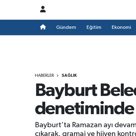
Nöbetçi Eczaneler
Gündem
Eğitim
Ekonomi
Hava Durumu
Namaz Vakitleri
Trafik Durumu
HABERLER
SAĞLIK
Bayburt Beled
Süper Lig Puan Durumu ve Fikstür
Tüm Manşetler
denetiminde
Son Dakika Haberleri
Bayburt’ta Ramazan ayı devam 
Haber Arşivi
çıkarak, gramaj ve hijyen kontro