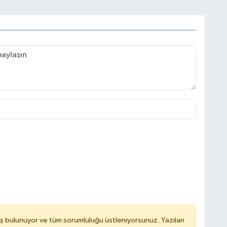
ş bulunuyor ve tüm sorumluluğu üstleniyorsunuz. Yazılan