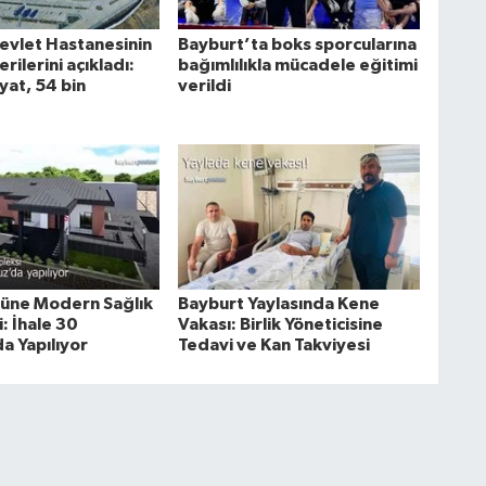
evlet Hastanesinin
Bayburt’ta boks sporcularına
ilerini açıkladı:
bağımlılıkla mücadele eğitimi
yat, 54 bin
verildi
üne Modern Sağlık
Bayburt Yaylasında Kene
: İhale 30
Vakası: Birlik Yöneticisine
 Yapılıyor
Tedavi ve Kan Takviyesi