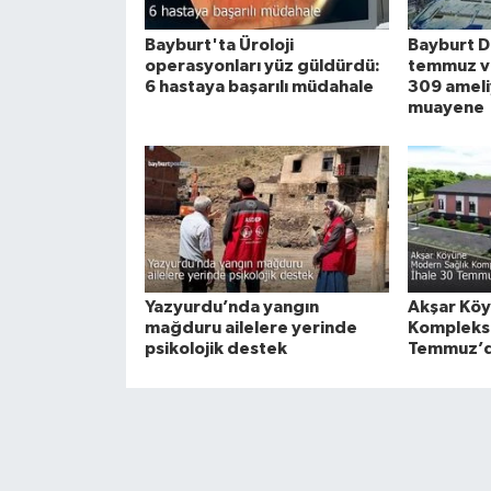
Bayburt'ta Üroloji
Bayburt D
operasyonları yüz güldürdü:
temmuz ver
6 hastaya başarılı müdahale
309 ameli
muayene
Yazyurdu’nda yangın
Akşar Köy
mağduru ailelere yerinde
Kompleksi
psikolojik destek
Temmuz’da