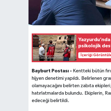
Yazyurdu’nda 
psikolojik de
İçeriği Görüntül
Bayburt Postası -
Kentteki bütün fır
hijyen denetimi yapıldı. Belirlenen gra
olamayacağını belirten zabıta ekipleri, 
hatırlatmalarda bulundu. Ekiplerin, 
edeceği belirtildi.