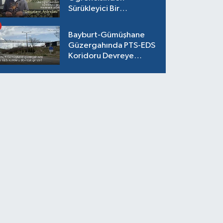
Sürükleyici Bir
Maceraya Çağrı:
"Dalgaların Ardındaki"
Bayburt-Gümüşhane
Güzergahında PTS-EDS
Koridoru Devreye
Giriyor!