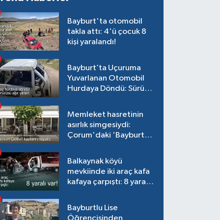
Bayburt'ta otomobil
takla attı: 4'ü çocuk 8
kişi yaralandı!
Bayburt’ta Uçuruma
Yuvarlanan Otomobil
Hurdaya Döndü: Sürücü
Ağır Yaralı!
Memleket hasretinin
asırlık simgesiydi:
Çorum'daki 'Bayburt
Çayevi' kapılarını
kapattı
Balkaynak köyü
mevkiinde iki araç kafa
kafaya çarpıştı: 8 yaralı
var!
Bayburtlu Lise
Öğrencisinden