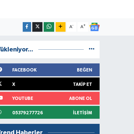
-
+
A
A
ükleniyor...
FACEBOOK
BEĞEN
X
TAKIP ET
YOUTUBE
ABONE OL
05379277726
İLETIŞIM
Trend Haberler