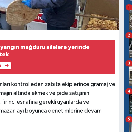
1
2
yangın mağduru ailelere yerinde
stek
3
e
ınları kontrol eden zabıta ekiplerince gramaj ve
4
majın altında ekmek ve pide satışının
fırıncı esnafına gerekli uyarılarda ve
Ramazan ayı boyunca denetimlerine devam
5