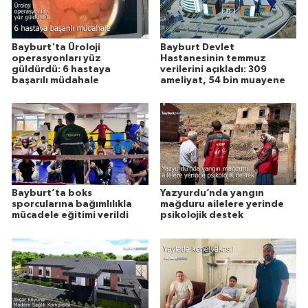
Bayburt'ta Üroloji
Bayburt Devlet
operasyonları yüz
Hastanesinin temmuz
güldürdü: 6 hastaya
verilerini açıkladı: 309
başarılı müdahale
ameliyat, 54 bin muayene
Bayburt’ta boks
Yazyurdu’nda yangın
sporcularına bağımlılıkla
mağduru ailelere yerinde
mücadele eğitimi verildi
psikolojik destek