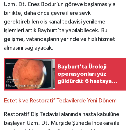
Uzm. Dt. Enes Bodur’un göreve başlamasıyla
birlikte, daha önce çevre illere sevk
gerektirebilen diş kanal tedavisi yenileme
işlemleri artık Bayburt’ta yapılabilecek. Bu
gelişme, vatandaşların yerinde ve hızlı hizmet
almasını sağlayacak.
Bayburt'ta Üroloji
operasyonları yüz
güldürdü: 6 hastaya
başarılı müdahale
Estetik ve Restoratif Tedavilerde Yeni Dönem
Restoratif Diş Tedavisi alanında hasta kabulüne
başlayan Uzm. Dt. Mürşide Şüheda İncekara ile