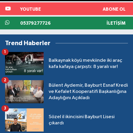
YOUTUBE
ABONE OL
05379277726
İLETIŞIM
Trend Haberler
1
Balkaynak köyü mevkiinde iki araç
kafa kafaya çarpıştı: 8 yaralı var!
2
Bülent Aydemir, Bayburt Esnaf Kredi
ve Kefalet Kooperatifi Başkanlığına
Adaylığını Açıkladı
3
Sözel il ikincisini Bayburt Lisesi
çıkardı