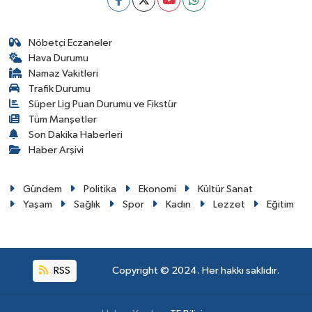
Nöbetçi Eczaneler
Hava Durumu
Namaz Vakitleri
Trafik Durumu
Süper Lig Puan Durumu ve Fikstür
Tüm Manşetler
Son Dakika Haberleri
Haber Arşivi
Gündem
Politika
Ekonomi
Kültür Sanat
Yaşam
Sağlık
Spor
Kadın
Lezzet
Eğitim
RSS
Copyright © 2024. Her hakkı saklıdır.