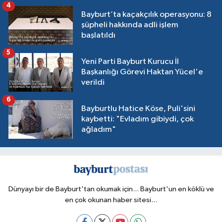
4
Bayburt’ta kaçakçılık operasyonu: 8
şüpheli hakkında adli işlem
başlatıldı
5
Yeni Parti Bayburt Kurucu İl
Başkanlığı Görevi Haktan Yücel'e
verildi
6
Bayburtlu Hatice Köse, Puli'sini
kaybetti: "Evladım gibiydi, çok
ağladım"
Dünyayı bir de Bayburt'tan okumak için... Bayburt'un en köklü ve
en çok okunan haber sitesi...