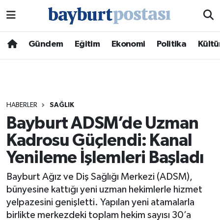
Nöbetçi Eczaneler
Gündem
Eğitim
Ekonomi
Politika
Kültü
Hava Durumu
Namaz Vakitleri
HABERLER
SAĞLIK
Trafik Durumu
Bayburt ADSM’de Uzman
Kadrosu Güçlendi: Kanal
Süper Lig Puan Durumu ve Fikstür
Yenileme İşlemleri Başladı
Tüm Manşetler
Bayburt Ağız ve Diş Sağlığı Merkezi (ADSM),
Son Dakika Haberleri
bünyesine kattığı yeni uzman hekimlerle hizmet
yelpazesini genişletti. Yapılan yeni atamalarla
Haber Arşivi
birlikte merkezdeki toplam hekim sayısı 30’a