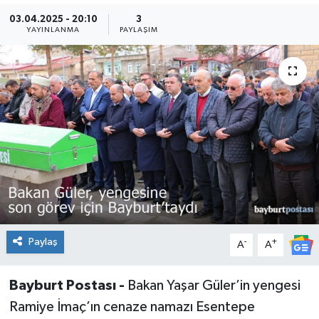
03.04.2025 - 20:10
3
YAYINLANMA
PAYLAŞIM
Paylaş
-
+
A
A
Bayburt Postası -
Bakan Yaşar Güler’in yengesi
Ramiye İmaç’ın cenaze namazı Esentepe