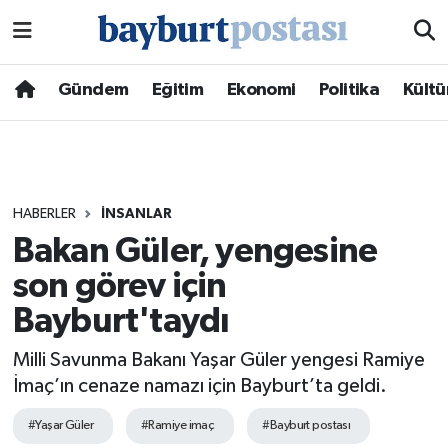
Nöbetçi Eczaneler
Gündem
Eğitim
Ekonomi
Politika
Kültü
Hava Durumu
Namaz Vakitleri
HABERLER
İNSANLAR
Trafik Durumu
Bakan Güler, yengesine
son görev için
Süper Lig Puan Durumu ve Fikstür
Bayburt'taydı
Tüm Manşetler
Milli Savunma Bakanı Yaşar Güler yengesi Ramiye
Son Dakika Haberleri
İmaç’ın cenaze namazı için Bayburt’ta geldi.
#Yaşar Güler
#Ramiye imaç
#Bayburt postası
Haber Arşivi