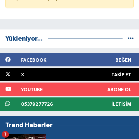
Yükleniyor...
FACEBOOK
BEĞEN
X
TAKIP ET
YOUTUBE
ABONE OL
05379277726
İLETIŞIM
Trend Haberler
1