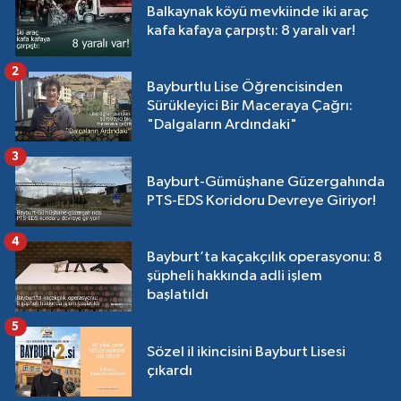
Balkaynak köyü mevkiinde iki araç
kafa kafaya çarpıştı: 8 yaralı var!
2
Bayburtlu Lise Öğrencisinden
Sürükleyici Bir Maceraya Çağrı:
"Dalgaların Ardındaki"
3
Bayburt-Gümüşhane Güzergahında
PTS-EDS Koridoru Devreye Giriyor!
4
Bayburt’ta kaçakçılık operasyonu: 8
şüpheli hakkında adli işlem
başlatıldı
5
Sözel il ikincisini Bayburt Lisesi
çıkardı