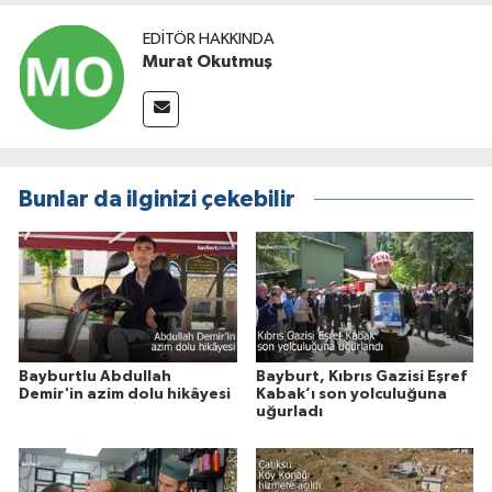
EDITÖR HAKKINDA
Murat Okutmuş
Bunlar da ilginizi çekebilir
Bayburtlu Abdullah
Bayburt, Kıbrıs Gazisi Eşref
Demir'in azim dolu hikâyesi
Kabak’ı son yolculuğuna
uğurladı