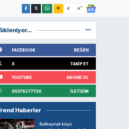
-
+
A
A
ükleniyor...
FACEBOOK
BEĞEN
X
TAKIP ET
YOUTUBE
ABONE OL
05379277726
İLETIŞIM
Trend Haberler
Balkaynak köyü