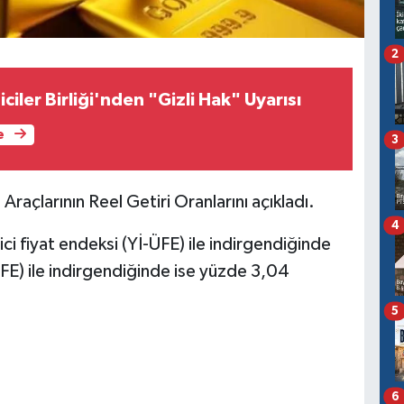
2
ciler Birliği'nden "Gizli Hak" Uyarısı
e
3
m Araçlarının Reel Getiri Oranlarını açıkladı.
4
tici fiyat endeksi (Yİ-ÜFE) ile indirgendiğinde
FE) ile indirgendiğinde ise yüzde 3,04
5
6