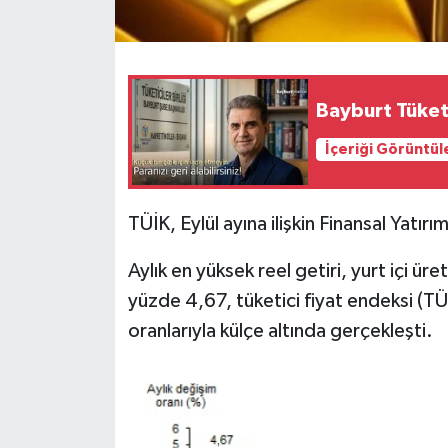
Bayburt Tüketi
İçeriği Görüntül
TÜİK, Eylül ayına ilişkin Finansal Yatırı
Aylık en yüksek reel getiri, yurt içi üre
yüzde 4,67, tüketici fiyat endeksi (TÜ
oranlarıyla külçe altında gerçekleşti.