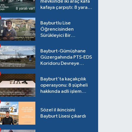
mevkiinde iki araç kafa
kafaya çarpıştı: 8 yaralı
var!
Bayburtlu Lise
Öğrencisinden
Sürükleyici Bir
Maceraya Çağrı:
"Dalgaların Ardındaki"
Bayburt-Gümüşhane
Güzergahında PTS-EDS
Koridoru Devreye
Giriyor!
Bayburt’ta kaçakçılık
operasyonu: 8 şüpheli
hakkında adli işlem
başlatıldı
Sözel il ikincisini
Bayburt Lisesi çıkardı