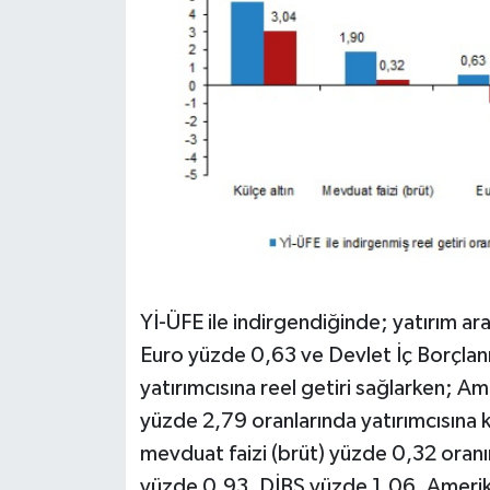
Yİ-ÜFE ile indirgendiğinde; yatırım ar
Euro yüzde 0,63 ve Devlet İç Borçlan
yatırımcısına reel getiri sağlarken; 
yüzde 2,79 oranlarında yatırımcısına k
mevduat faizi (brüt) yüzde 0,32 oranın
yüzde 0,93, DİBS yüzde 1,06, Amerik