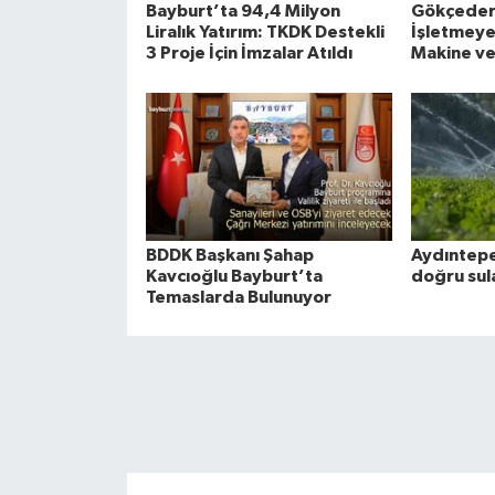
Bayburt’ta 94,4 Milyon
Gökçeder
Liralık Yatırım: TKDK Destekli
İşletmeye 
3 Proje İçin İmzalar Atıldı
Makine ve
BDDK Başkanı Şahap
Aydıntepe
Kavcıoğlu Bayburt’ta
doğru sul
Temaslarda Bulunuyor