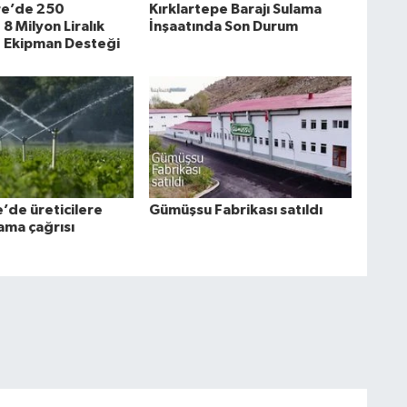
e’de 250
Kırklartepe Barajı Sulama
8 Milyon Liralık
İnşaatında Son Durum
 Ekipman Desteği
’de üreticilere
Gümüşsu Fabrikası satıldı
ama çağrısı