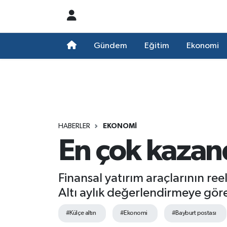
Nöbetçi Eczaneler
Gündem
Eğitim
Ekonomi
Hava Durumu
Namaz Vakitleri
Trafik Durumu
HABERLER
EKONOMI
En çok kazand
Süper Lig Puan Durumu ve Fikstür
Tüm Manşetler
Finansal yatırım araçlarının reel
Altı aylık değerlendirmeye göre
Son Dakika Haberleri
#Külçe altın
#Ekonomi
#Bayburt postası
Haber Arşivi