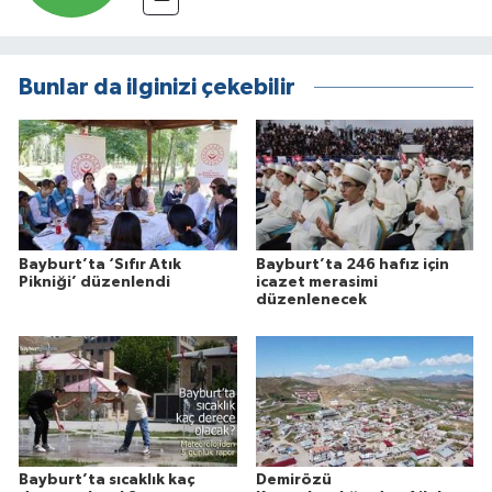
Bunlar da ilginizi çekebilir
Bayburt’ta ‘Sıfır Atık
Bayburt’ta 246 hafız için
Pikniği’ düzenlendi
icazet merasimi
düzenlenecek
Bayburt’ta sıcaklık kaç
Demirözü