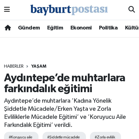
Nöbetçi Eczaneler
Gündem
Eğitim
Ekonomi
Politika
Kültü
Hava Durumu
Namaz Vakitleri
HABERLER
YAŞAM
Trafik Durumu
Aydıntepe’de muhtarlara
farkındalık eğitimi
Süper Lig Puan Durumu ve Fikstür
Aydıntepe’de muhtarlara ’Kadına Yönelik
Tüm Manşetler
Şiddetle Mücadele/Erken Yaşta ve Zorla
Evliliklerle Mücadele Eğitimi’ ve ’Koruyucu Aile
Son Dakika Haberleri
Farkındalık Eğitimi’ verildi.
Haber Arşivi
#Koruyucu aile
#Şiddetle mücadele
#Zorla evlilik