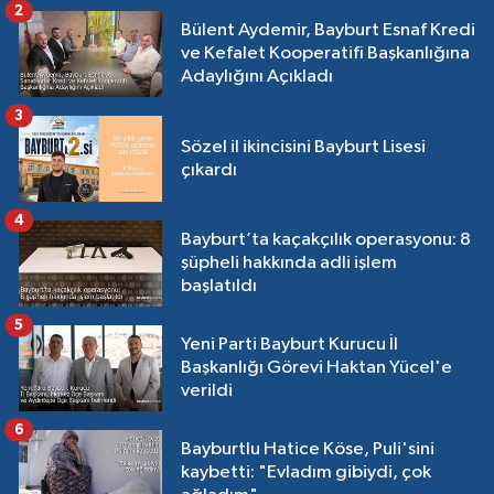
2
Bülent Aydemir, Bayburt Esnaf Kredi
ve Kefalet Kooperatifi Başkanlığına
Adaylığını Açıkladı
3
Sözel il ikincisini Bayburt Lisesi
çıkardı
4
Bayburt’ta kaçakçılık operasyonu: 8
şüpheli hakkında adli işlem
başlatıldı
5
Yeni Parti Bayburt Kurucu İl
Başkanlığı Görevi Haktan Yücel'e
verildi
6
Bayburtlu Hatice Köse, Puli'sini
kaybetti: "Evladım gibiydi, çok