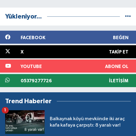
Yükleniyor...
FACEBOOK
BEĞEN
X
TAKIP ET
YOUTUBE
ABONE OL
05379277726
İLETIŞIM
Trend Haberler
1
Balkaynak köyü mevkiinde iki araç
kafa kafaya çarpıştı: 8 yaralı var!