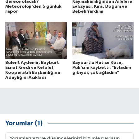
derece olacak?
Kaymakamlığından Ailelere
Meteoroloji'den 5 günlük
Ev Eşyası, Kira, Doğum ve
rapor
Bebek Yardımı
Bülent Aydemir, Bayburt
Bayburtlu Hatice Köse,
Esnaf Kredi ve Kefalet
Puli'sini kaybetti: "Evladım
Kooperatifi Başkanlığına
gibiydi, çok ağladım"
Adaylığını Açıkladı
Yorumlar (1)