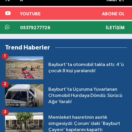
YOUTUBE
ABONE OL
05379277726
İLETIŞIM
Trend Haberler
1
Bayburt'ta otomobil takla attı: 4'ü
çocuk 8 kişi yaralandı!
2
Bayburt’ta Uçuruma Yuvarlanan
Otomobil Hurdaya Döndü: Sürücü
Ağır Yaralı!
3
Memleket hasretinin asırlık
simgesiydi: Çorum'daki 'Bayburt
Çayevi' kapılarını kapattı