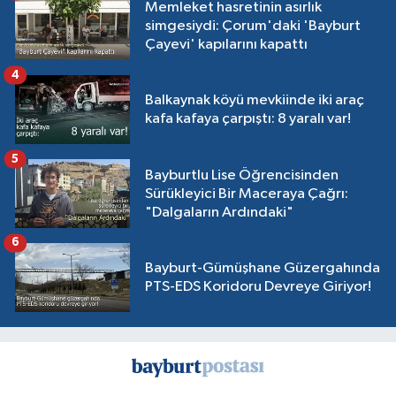
Memleket hasretinin asırlık
simgesiydi: Çorum'daki 'Bayburt
Çayevi' kapılarını kapattı
4
Balkaynak köyü mevkiinde iki araç
kafa kafaya çarpıştı: 8 yaralı var!
5
Bayburtlu Lise Öğrencisinden
Sürükleyici Bir Maceraya Çağrı:
"Dalgaların Ardındaki"
6
Bayburt-Gümüşhane Güzergahında
PTS-EDS Koridoru Devreye Giriyor!