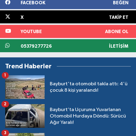
FACEBOOK
BEĞEN
X
TAKIP ET
YOUTUBE
ABONE OL
05379277726
İLETIŞIM
Trend Haberler
1
Bayburt'ta otomobil takla attı: 4'ü
çocuk 8 kişi yaralandı!
2
Bayburt’ta Uçuruma Yuvarlanan
Otomobil Hurdaya Döndü: Sürücü
Ağır Yaralı!
3