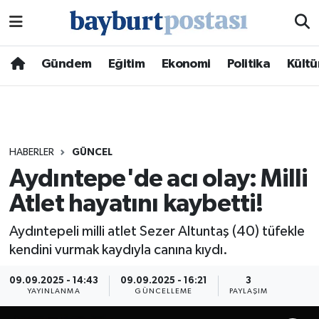
Nöbetçi Eczaneler
Gündem
Eğitim
Ekonomi
Politika
Kültü
Hava Durumu
Namaz Vakitleri
HABERLER
GÜNCEL
Trafik Durumu
Aydıntepe'de acı olay: Milli
Atlet hayatını kaybetti!
Süper Lig Puan Durumu ve Fikstür
Aydıntepeli milli atlet Sezer Altuntaş (40) tüfekle
Tüm Manşetler
kendini vurmak kaydıyla canına kıydı.
Son Dakika Haberleri
09.09.2025 - 14:43
09.09.2025 - 16:21
3
YAYINLANMA
GÜNCELLEME
PAYLAŞIM
Haber Arşivi