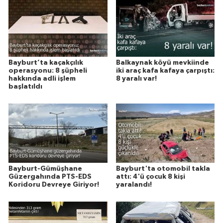
Bayburt’ta kaçakçılık
Balkaynak köyü mevkiinde
operasyonu: 8 şüpheli
iki araç kafa kafaya çarpıştı:
hakkında adli işlem
8 yaralı var!
başlatıldı
Bayburt-Gümüşhane
Bayburt'ta otomobil takla
Güzergahında PTS-EDS
attı: 4'ü çocuk 8 kişi
Koridoru Devreye Giriyor!
yaralandı!