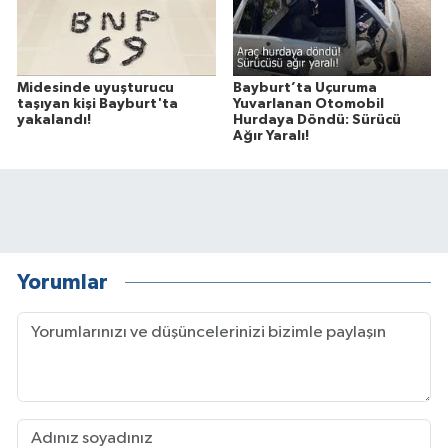
Midesinde uyuşturucu
Bayburt’ta Uçuruma
taşıyan kişi Bayburt'ta
Yuvarlanan Otomobil
yakalandı!
Hurdaya Döndü: Sürücü
Ağır Yaralı!
Yorumlar