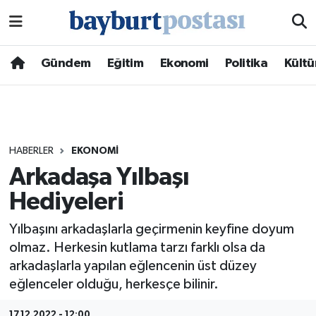
Nöbetçi Eczaneler
Gündem
Eğitim
Ekonomi
Politika
Kültü
Hava Durumu
Namaz Vakitleri
HABERLER
EKONOMI
Trafik Durumu
Arkadaşa Yılbaşı
Hediyeleri
Süper Lig Puan Durumu ve Fikstür
Yılbaşını arkadaşlarla geçirmenin keyfine doyum
Tüm Manşetler
olmaz. Herkesin kutlama tarzı farklı olsa da
arkadaşlarla yapılan eğlencenin üst düzey
Son Dakika Haberleri
eğlenceler olduğu, herkesçe bilinir.
Haber Arşivi
17.12.2022 - 12:00