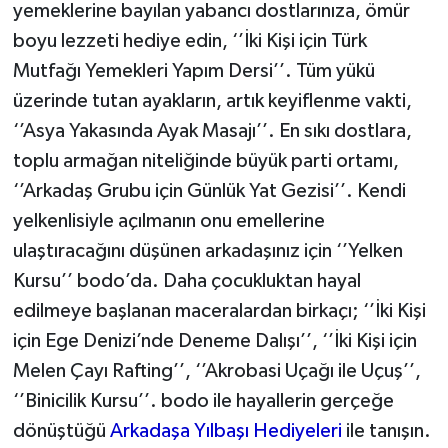
yemeklerine bayılan yabancı dostlarınıza, ömür
boyu lezzeti hediye edin, ‘’İki Kişi için Türk
Mutfağı Yemekleri Yapım Dersi’’. Tüm yükü
üzerinde tutan ayakların, artık keyiflenme vakti,
‘’Asya Yakasında Ayak Masajı’’. En sıkı dostlara,
toplu armağan niteliğinde büyük parti ortamı,
‘’Arkadaş Grubu için Günlük Yat Gezisi’’. Kendi
yelkenlisiyle açılmanın onu emellerine
ulaştıracağını düşünen arkadaşınız için ‘’Yelken
Kursu’’ bodo’da. Daha çocukluktan hayal
edilmeye başlanan maceralardan birkaçı; ‘’İki Kişi
için Ege Denizi’nde Deneme Dalışı’’, ‘’İki Kişi için
Melen Çayı Rafting’’, ‘’Akrobasi Uçağı ile Uçuş’’,
‘’Binicilik Kursu’’. bodo ile hayallerin gerçeğe
dönüştüğü
Arkadaşa Yılbaşı Hediyeleri
ile tanışın.