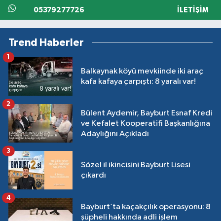
05379277726
İLETIŞIM
Trend Haberler
1
Balkaynak köyü mevkiinde iki araç
kafa kafaya çarpıştı: 8 yaralı var!
2
Bülent Aydemir, Bayburt Esnaf Kredi
ve Kefalet Kooperatifi Başkanlığına
Adaylığını Açıkladı
3
Sözel il ikincisini Bayburt Lisesi
çıkardı
4
Bayburt’ta kaçakçılık operasyonu: 8
şüpheli hakkında adli işlem