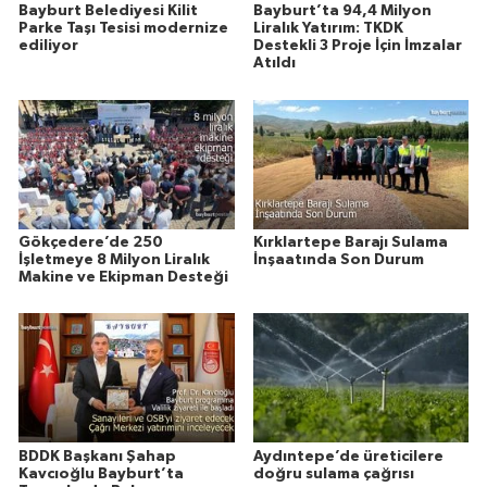
Bayburt Belediyesi Kilit
Bayburt’ta 94,4 Milyon
Parke Taşı Tesisi modernize
Liralık Yatırım: TKDK
ediliyor
Destekli 3 Proje İçin İmzalar
Atıldı
Gökçedere’de 250
Kırklartepe Barajı Sulama
İşletmeye 8 Milyon Liralık
İnşaatında Son Durum
Makine ve Ekipman Desteği
BDDK Başkanı Şahap
Aydıntepe’de üreticilere
Kavcıoğlu Bayburt’ta
doğru sulama çağrısı