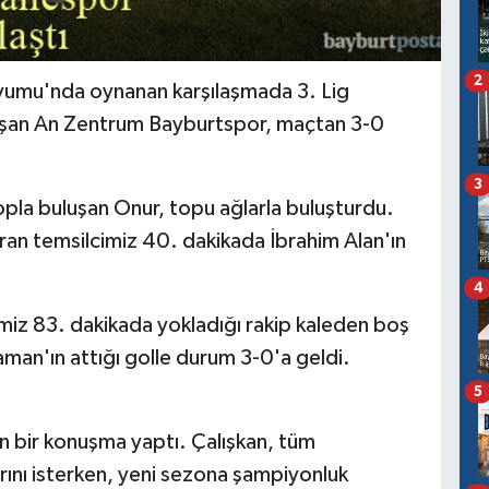
2
mu'nda oynanan karşılaşmada 3. Lig
aşan An Zentrum Bayburtspor, maçtan 3-0
3
opla buluşan Onur, topu ağlarla buluşturdu.
ıran temsilcimiz 40. dakikada İbrahim Alan'ın
4
cimiz 83. dakikada yokladığı rakip kaleden boş
an'ın attığı golle durum 3-0'a geldi.
5
an bir konuşma yaptı. Çalışkan, tüm
ını isterken, yeni sezona şampiyonluk