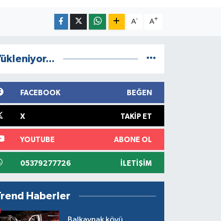
-
+
A
A
ükleniyor...
FACEBOOK
BEĞEN
X
TAKIP ET
YOUTUBE
ABONE OL
05379277726
İLETIŞIM
Trend Haberler
Balkaynak köyü