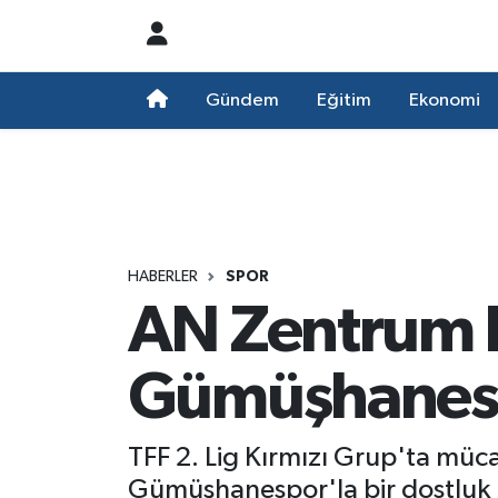
Nöbetçi Eczaneler
Gündem
Eğitim
Ekonomi
Hava Durumu
Namaz Vakitleri
Trafik Durumu
HABERLER
SPOR
AN Zentrum B
Süper Lig Puan Durumu ve Fikstür
Tüm Manşetler
Gümüşhanespo
Son Dakika Haberleri
TFF 2. Lig Kırmızı Grup'ta mü
Haber Arşivi
Gümüşhanespor'la bir dostluk 