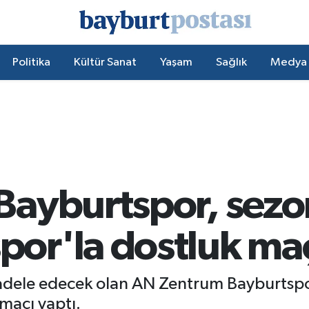
Politika
Kültür Sanat
Yaşam
Sağlık
Medya
ayburtspor, sezon
r'la dostluk maç
cadele edecek olan AN Zentrum Bayburtspo
maçı yaptı.