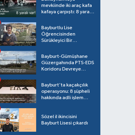
mevkiinde iki araç kafa
kafaya çarpıştı: 8 yaralı
var!
Bayburtlu Lise
Öğrencisinden
Sürükleyici Bir
Maceraya Çağrı:
"Dalgaların Ardındaki"
Bayburt-Gümüşhane
Güzergahında PTS-EDS
Koridoru Devreye
Giriyor!
Bayburt’ta kaçakçılık
operasyonu: 8 şüpheli
hakkında adli işlem
başlatıldı
Sözel il ikincisini
Bayburt Lisesi çıkardı