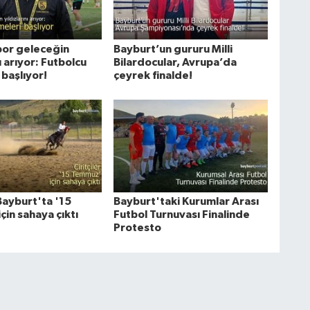
or geleceğin
Bayburt’un gururu Milli
nı arıyor: Futbolcu
Bilardocular, Avrupa’da
başlıyor!
çeyrek finalde!
 Bayburt'ta '15
Bayburt'taki Kurumlar Arası
in sahaya çıktı
Futbol Turnuvası Finalinde
Protesto