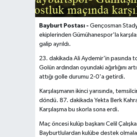
Bayburt Postası -
Gençosman Stadyu
ekiplerinden Gümühanespor'la karşıl
galip ayrıldı.
23. dakikada Ali Aydemir'in pasında t
Golün ardından oyundaki ağırlığını art
attığı golle durumu 2-0'a getirdi.
Karşılaşmanın ikinci yarısında, temsil
döndü. 87. dakikada Yekta Berk Kahram
Karşılaşma bu skorla sona erdi.
Maç öncesi kulüp başkanı Celil Çalışk
Bayburtlulardan kulübe destek olmalar