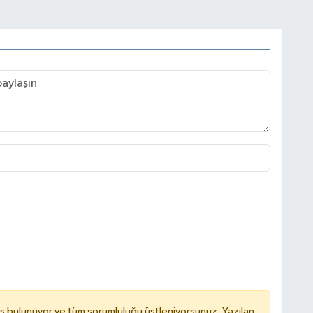
ş bulunuyor ve tüm sorumluluğu üstleniyorsunuz. Yazılan