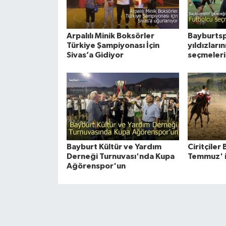
Arpalılı Minik Boksörler
Bayburtsp
Türkiye Şampiyonası İçin
yıldızları
Sivas’a Gidiyor
seçmeleri 
Bayburt Kültür ve Yardım
Ciritçiler
Derneği Turnuvası'nda Kupa
Temmuz' iç
Ağörenspor'un