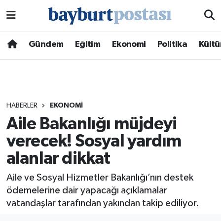
Nöbetçi Eczaneler
Gündem
Eğitim
Ekonomi
Politika
Kültü
Hava Durumu
Namaz Vakitleri
HABERLER
EKONOMI
Trafik Durumu
Aile Bakanlığı müjdeyi
verecek! Sosyal yardım
Süper Lig Puan Durumu ve Fikstür
alanlar dikkat
Tüm Manşetler
Aile ve Sosyal Hizmetler Bakanlığı’nın destek
Son Dakika Haberleri
ödemelerine dair yapacağı açıklamalar
vatandaşlar tarafından yakından takip ediliyor.
Haber Arşivi