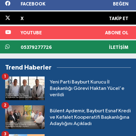
FACEBOOK
BEĞEN
X
TAKIP ET
YOUTUBE
ABONE OL
05379277726
İLETIŞIM
Trend Haberler
1
Yeni Parti Bayburt Kurucu İl
Başkanlığı Görevi Haktan Yücel'e
verildi
2
Bülent Aydemir, Bayburt Esnaf Kredi
ve Kefalet Kooperatifi Başkanlığına
Adaylığını Açıkladı
3