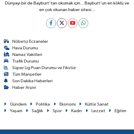
Dünyayı bir de Bayburt'tan okumak için... Bayburt'un en köklü ve
en çok okunan haber sitesi...
Nöbetçi Eczaneler
Hava Durumu
Namaz Vakitleri
Trafik Durumu
Süper Lig Puan Durumu ve Fikstür
Tüm Manşetler
Son Dakika Haberleri
Haber Arşivi
Gündem
Politika
Ekonomi
Kültür Sanat
Yaşam
Sağlık
Spor
Kadın
Lezzet
Eğitim