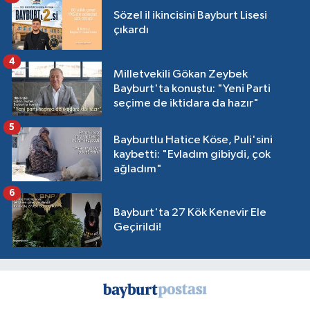
Sözel il ikincisini Bayburt Lisesi
çıkardı
4
Milletvekili Gökan Zeybek
Bayburt'ta konuştu: "Yeni Parti
seçime de iktidara da hazır"
5
Bayburtlu Hatice Köse, Puli'sini
kaybetti: "Evladım gibiydi, çok
ağladım"
6
Bayburt'ta 27 Kök Kenevir Ele
Geçirildi!