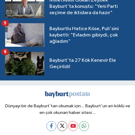
Milletvekili Gökan Zeybek
Bayburt'ta konuştu: "Yeni Parti
seçime de iktidara da hazır"
5
Bayburtlu Hatice Köse, Puli'sini
kaybetti: "Evladım gibiydi, çok
ağladım"
6
Bayburt'ta 27 Kök Kenevir Ele
Geçirildi!
Dünyayı bir de Bayburt'tan okumak için... Bayburt'un en köklü ve
en çok okunan haber sitesi...