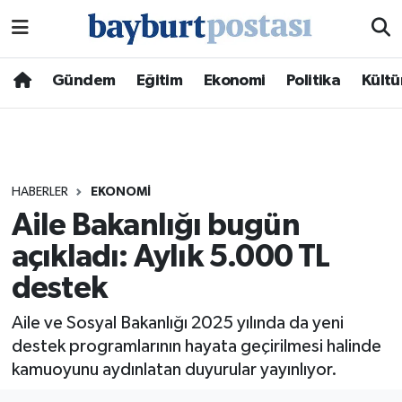
Nöbetçi Eczaneler
Gündem
Eğitim
Ekonomi
Politika
Kültü
Hava Durumu
Namaz Vakitleri
HABERLER
EKONOMI
Trafik Durumu
Aile Bakanlığı bugün
açıkladı: Aylık 5.000 TL
Süper Lig Puan Durumu ve Fikstür
destek
Tüm Manşetler
Aile ve Sosyal Bakanlığı 2025 yılında da yeni
Son Dakika Haberleri
destek programlarının hayata geçirilmesi halinde
kamuoyunu aydınlatan duyurular yayınlıyor.
Haber Arşivi