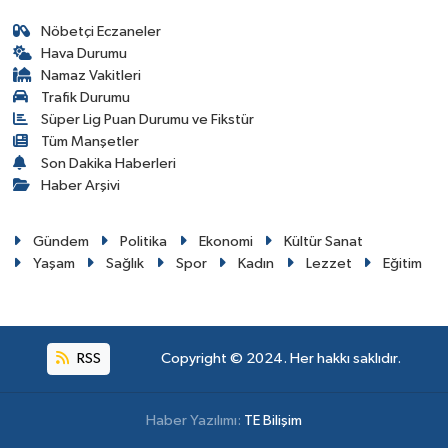
Nöbetçi Eczaneler
Hava Durumu
Namaz Vakitleri
Trafik Durumu
Süper Lig Puan Durumu ve Fikstür
Tüm Manşetler
Son Dakika Haberleri
Haber Arşivi
Gündem
Politika
Ekonomi
Kültür Sanat
Yaşam
Sağlık
Spor
Kadın
Lezzet
Eğitim
RSS
Copyright © 2024. Her hakkı saklıdır.
Haber Yazılımı:
TE Bilişim