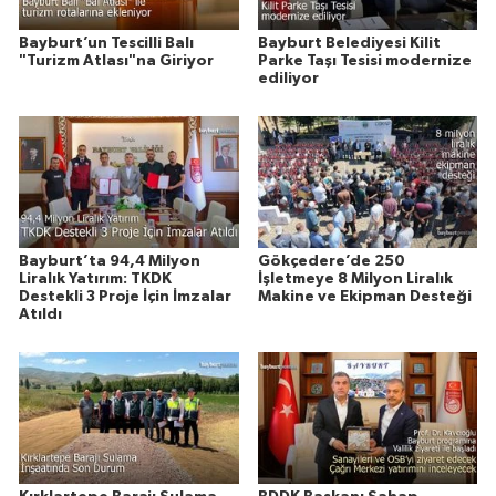
Bayburt’un Tescilli Balı
Bayburt Belediyesi Kilit
"Turizm Atlası"na Giriyor
Parke Taşı Tesisi modernize
ediliyor
Bayburt’ta 94,4 Milyon
Gökçedere’de 250
Liralık Yatırım: TKDK
İşletmeye 8 Milyon Liralık
Destekli 3 Proje İçin İmzalar
Makine ve Ekipman Desteği
Atıldı