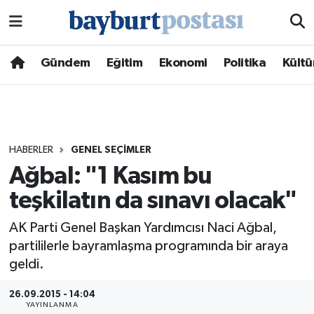
Nöbetçi Eczaneler
Gündem
Eğitim
Ekonomi
Politika
Kültü
Hava Durumu
Namaz Vakitleri
HABERLER
GENEL SEÇIMLER
Trafik Durumu
Ağbal: "1 Kasım bu
teşkilatın da sınavı olacak"
Süper Lig Puan Durumu ve Fikstür
AK Parti Genel Başkan Yardımcısı Naci Ağbal,
Tüm Manşetler
partililerle bayramlaşma programında bir araya
geldi.
Son Dakika Haberleri
26.09.2015 - 14:04
Haber Arşivi
YAYINLANMA