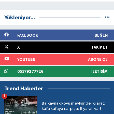
Yükleniyor...
FACEBOOK
BEĞEN
X
TAKIP ET
YOUTUBE
ABONE OL
05379277726
İLETIŞIM
Trend Haberler
1
Balkaynak köyü mevkiinde iki araç
kafa kafaya çarpıştı: 8 yaralı var!