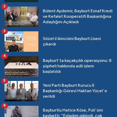
2
Bülent Aydemir, Bayburt Esnaf Kredi
ve Kefalet Kooperatifi Başkanlığına
Adaylığını Açıkladı
3
Sözel il ikincisini Bayburt Lisesi
çıkardı
4
Bayburt’ta kaçakçılık operasyonu: 8
şüpheli hakkında adli işlem
başlatıldı
5
Yeni Parti Bayburt Kurucu İl
Başkanlığı Görevi Haktan Yücel'e
verildi
6
Bayburtlu Hatice Köse, Puli'sini
kaybetti: "Evladım gibiydi, çok