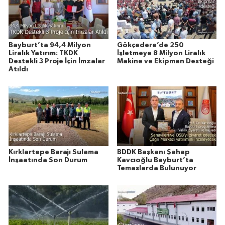
Bayburt’ta 94,4 Milyon
Gökçedere’de 250
Liralık Yatırım: TKDK
İşletmeye 8 Milyon Liralık
Destekli 3 Proje İçin İmzalar
Makine ve Ekipman Desteği
Atıldı
Kırklartepe Barajı Sulama
BDDK Başkanı Şahap
İnşaatında Son Durum
Kavcıoğlu Bayburt’ta
Temaslarda Bulunuyor