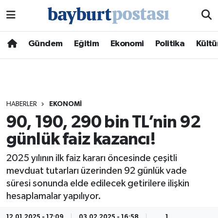
Nöbetçi Eczaneler
Gündem
Eğitim
Ekonomi
Politika
Kültü
Hava Durumu
Namaz Vakitleri
HABERLER
EKONOMI
Trafik Durumu
90, 190, 290 bin TL’nin 92
günlük faiz kazancı!
Süper Lig Puan Durumu ve Fikstür
2025 yılının ilk faiz kararı öncesinde çeşitli
Tüm Manşetler
mevduat tutarları üzerinden 92 günlük vade
süresi sonunda elde edilecek getirilere ilişkin
Son Dakika Haberleri
hesaplamalar yapılıyor.
Haber Arşivi
12.01.2025 - 17:09
03.02.2025 - 16:58
1