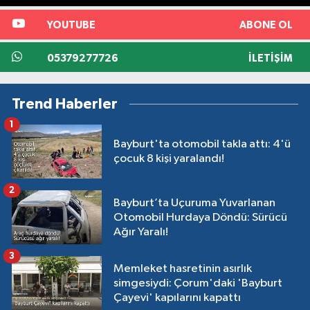
YOUTUBE
ABONE OL
05379277726
İLETIŞIM
Trend Haberler
1
Bayburt'ta otomobil takla attı: 4'ü
çocuk 8 kişi yaralandı!
2
Bayburt’ta Uçuruma Yuvarlanan
Otomobil Hurdaya Döndü: Sürücü
Ağır Yaralı!
3
Memleket hasretinin asırlık
simgesiydi: Çorum'daki 'Bayburt
Çayevi' kapılarını kapattı